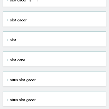
slot gacor hari ini
slot gacor
slot
slot dana
situs slot gacor
situs slot gacor