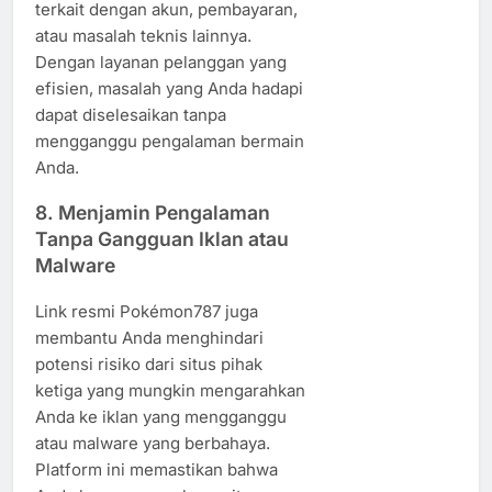
terkait dengan akun, pembayaran,
atau masalah teknis lainnya.
Dengan layanan pelanggan yang
efisien, masalah yang Anda hadapi
dapat diselesaikan tanpa
mengganggu pengalaman bermain
Anda.
8. Menjamin Pengalaman
Tanpa Gangguan Iklan atau
Malware
Link resmi Pokémon787 juga
membantu Anda menghindari
potensi risiko dari situs pihak
ketiga yang mungkin mengarahkan
Anda ke iklan yang mengganggu
atau malware yang berbahaya.
Platform ini memastikan bahwa