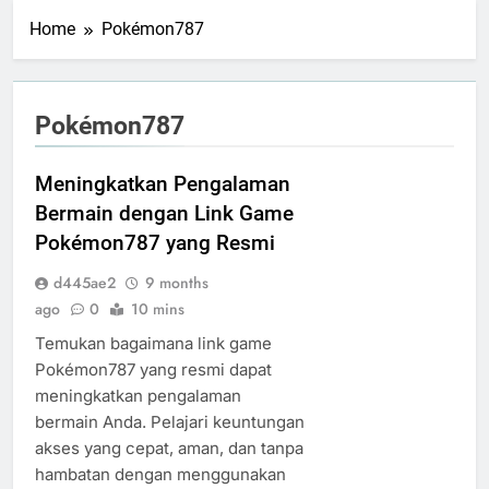
Home
Pokémon787
Pokémon787
Meningkatkan Pengalaman
Bermain dengan Link Game
Pokémon787 yang Resmi
d445ae2
9 months
ago
0
10 mins
Temukan bagaimana link game
Pokémon787 yang resmi dapat
meningkatkan pengalaman
bermain Anda. Pelajari keuntungan
akses yang cepat, aman, dan tanpa
hambatan dengan menggunakan