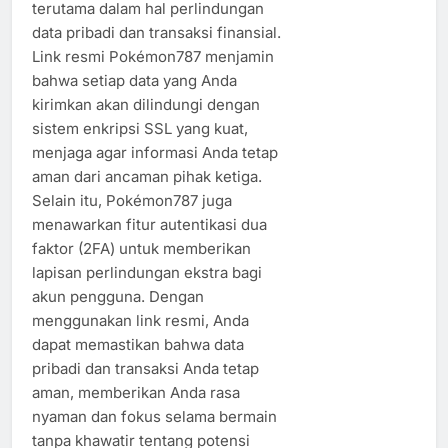
terutama dalam hal perlindungan
data pribadi dan transaksi finansial.
Link resmi Pokémon787 menjamin
bahwa setiap data yang Anda
kirimkan akan dilindungi dengan
sistem enkripsi SSL yang kuat,
menjaga agar informasi Anda tetap
aman dari ancaman pihak ketiga.
Selain itu, Pokémon787 juga
menawarkan fitur autentikasi dua
faktor (2FA) untuk memberikan
lapisan perlindungan ekstra bagi
akun pengguna. Dengan
menggunakan link resmi, Anda
dapat memastikan bahwa data
pribadi dan transaksi Anda tetap
aman, memberikan Anda rasa
nyaman dan fokus selama bermain
tanpa khawatir tentang potensi