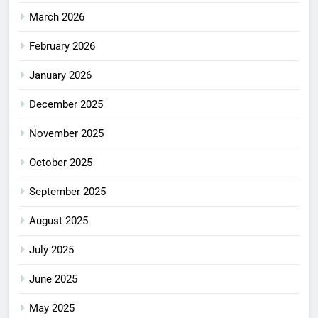
March 2026
February 2026
January 2026
December 2025
November 2025
October 2025
September 2025
August 2025
July 2025
June 2025
May 2025