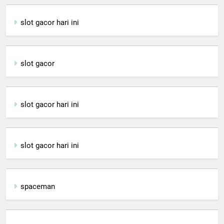
slot gacor hari ini
slot gacor
slot gacor hari ini
slot gacor hari ini
spaceman