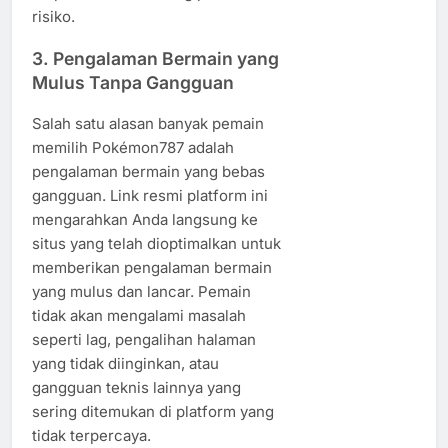
risiko.
3. Pengalaman Bermain yang
Mulus Tanpa Gangguan
Salah satu alasan banyak pemain
memilih Pokémon787 adalah
pengalaman bermain yang bebas
gangguan. Link resmi platform ini
mengarahkan Anda langsung ke
situs yang telah dioptimalkan untuk
memberikan pengalaman bermain
yang mulus dan lancar. Pemain
tidak akan mengalami masalah
seperti lag, pengalihan halaman
yang tidak diinginkan, atau
gangguan teknis lainnya yang
sering ditemukan di platform yang
tidak terpercaya.