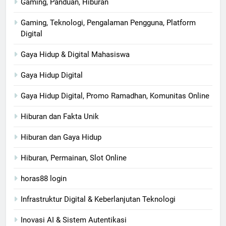
Gaming, Panduan, Hiburan
Gaming, Teknologi, Pengalaman Pengguna, Platform
Digital
Gaya Hidup & Digital Mahasiswa
Gaya Hidup Digital
Gaya Hidup Digital, Promo Ramadhan, Komunitas Online
Hiburan dan Fakta Unik
Hiburan dan Gaya Hidup
Hiburan, Permainan, Slot Online
horas88 login
Infrastruktur Digital & Keberlanjutan Teknologi
Inovasi AI & Sistem Autentikasi