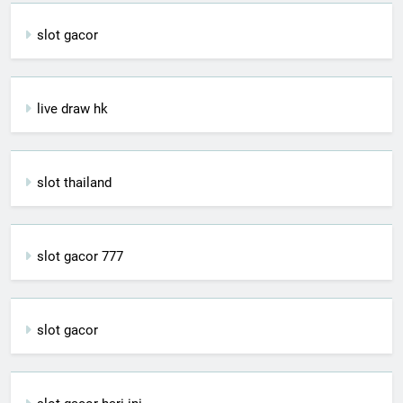
slot gacor
live draw hk
slot thailand
slot gacor 777
slot gacor