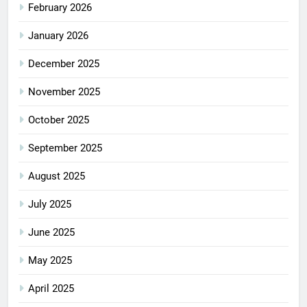
February 2026
January 2026
December 2025
November 2025
October 2025
September 2025
August 2025
July 2025
June 2025
May 2025
April 2025