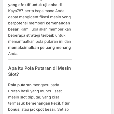
yang efektif untuk uji coba
di
Kaya787, serta bagaimana Anda
dapat mengidentifikasi mesin yang
berpotensi memberi
kemenangan
besar
. Kami juga akan memberikan
beberapa
strategi terbaik
untuk
memanfaatkan pola putaran ini dan
memaksimalkan peluang menang
Anda.
Apa Itu Pola Putaran di Mesin
Slot?
Pola putaran
mengacu pada
urutan hasil yang muncul saat
mesin slot diputar, yang bisa
termasuk
kemenangan kecil
,
fitur
bonus
, atau
jackpot besar
. Setiap