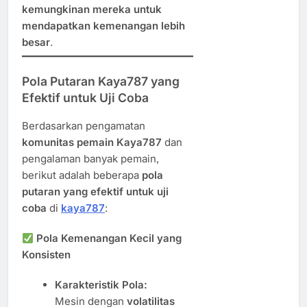
kemungkinan mereka untuk
mendapatkan kemenangan lebih
besar
.
Pola Putaran Kaya787 yang
Efektif untuk Uji Coba
Berdasarkan pengamatan
komunitas pemain Kaya787
dan
pengalaman banyak pemain,
berikut adalah beberapa
pola
putaran yang efektif untuk uji
coba
di
kaya787
:
Pola Kemenangan Kecil yang
Konsisten
Karakteristik Pola:
Mesin dengan
volatilitas