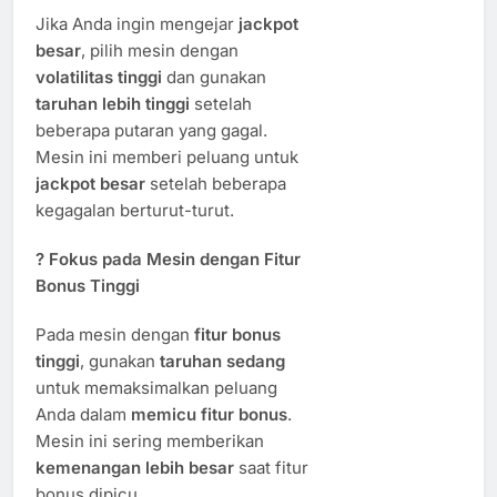
Jika Anda ingin mengejar
jackpot
besar
, pilih mesin dengan
volatilitas tinggi
dan gunakan
taruhan lebih tinggi
setelah
beberapa putaran yang gagal.
Mesin ini memberi peluang untuk
jackpot besar
setelah beberapa
kegagalan berturut-turut.
?
Fokus pada Mesin dengan Fitur
Bonus Tinggi
Pada mesin dengan
fitur bonus
tinggi
, gunakan
taruhan sedang
untuk memaksimalkan peluang
Anda dalam
memicu fitur bonus
.
Mesin ini sering memberikan
kemenangan lebih besar
saat fitur
bonus dipicu.