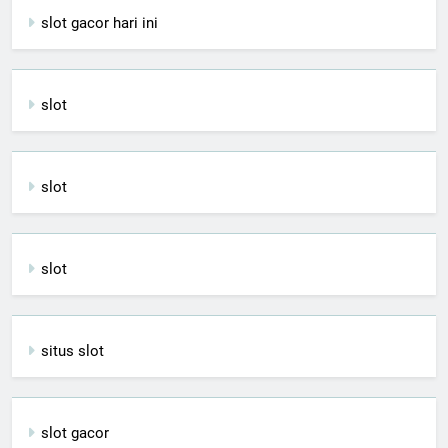
slot gacor hari ini
slot
slot
slot
situs slot
slot gacor