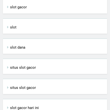
slot gacor
slot
slot dana
situs slot gacor
situs slot gacor
slot gacor hari ini