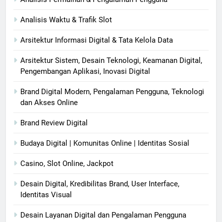
Analisis Waktu & Trafik Slot
Arsitektur Informasi Digital & Tata Kelola Data
Arsitektur Sistem, Desain Teknologi, Keamanan Digital,
Pengembangan Aplikasi, Inovasi Digital
Brand Digital Modern, Pengalaman Pengguna, Teknologi
dan Akses Online
Brand Review Digital
Budaya Digital | Komunitas Online | Identitas Sosial
Casino, Slot Online, Jackpot
Desain Digital, Kredibilitas Brand, User Interface,
Identitas Visual
Desain Layanan Digital dan Pengalaman Pengguna