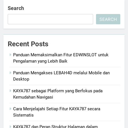
Search
SEARCH
Recent Posts
Panduan Memaksimalkan Fitur EDWINSLOT untuk
Pengalaman yang Lebih Baik
Panduan Mengakses LEBAH4D melalui Mobile dan
Desktop
KAYA787 sebagai Platform yang Berfokus pada
Kemudahan Navigasi
Cara Menjelajahi Setiap Fitur KAYA787 secara
Sistematis
KAYA787 dan Peran Struktur Halaman dalam