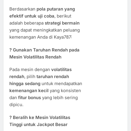
Berdasarkan
pola putaran yang
efektif untuk uji coba
, berikut
adalah beberapa
strategi bermain
yang dapat meningkatkan peluang
kemenangan Anda di Kaya787:
?
Gunakan Taruhan Rendah pada
Mesin Volatilitas Rendah
Pada mesin dengan
volatilitas
rendah
, pilih
taruhan rendah
hingga sedang
untuk mendapatkan
kemenangan kecil
yang konsisten
dan
fitur bonus
yang lebih sering
dipicu.
?
Beralih ke Mesin Volatilitas
Tinggi untuk Jackpot Besar