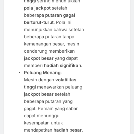
tinggi
sering menunjukkan
pola jackpot
setelah
beberapa
putaran gagal
berturut-turut
. Pola ini
menunjukkan bahwa setelah
beberapa putaran tanpa
kemenangan besar, mesin
cenderung memberikan
jackpot besar
yang dapat
memberi
hadiah signifikan
.
Peluang Menang:
Mesin dengan
volatilitas
tinggi
menawarkan peluang
jackpot besar
setelah
beberapa putaran yang
gagal. Pemain yang sabar
dapat menunggu
kesempatan untuk
mendapatkan
hadiah besar
.