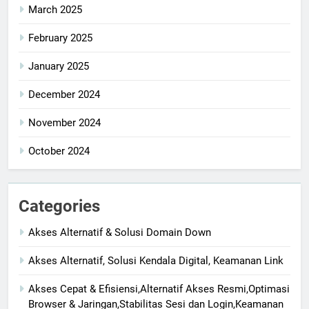
March 2025
February 2025
January 2025
December 2024
November 2024
October 2024
Categories
Akses Alternatif & Solusi Domain Down
Akses Alternatif, Solusi Kendala Digital, Keamanan Link
Akses Cepat & Efisiensi,Alternatif Akses Resmi,Optimasi
Browser & Jaringan,Stabilitas Sesi dan Login,Keamanan