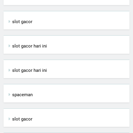
slot gacor
slot gacor hari ini
slot gacor hari ini
spaceman
slot gacor