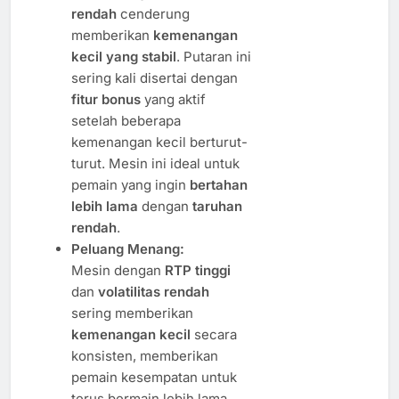
rendah
cenderung
memberikan
kemenangan
kecil yang stabil
. Putaran ini
sering kali disertai dengan
fitur bonus
yang aktif
setelah beberapa
kemenangan kecil berturut-
turut. Mesin ini ideal untuk
pemain yang ingin
bertahan
lebih lama
dengan
taruhan
rendah
.
Peluang Menang:
Mesin dengan
RTP tinggi
dan
volatilitas rendah
sering memberikan
kemenangan kecil
secara
konsisten, memberikan
pemain kesempatan untuk
terus bermain lebih lama.