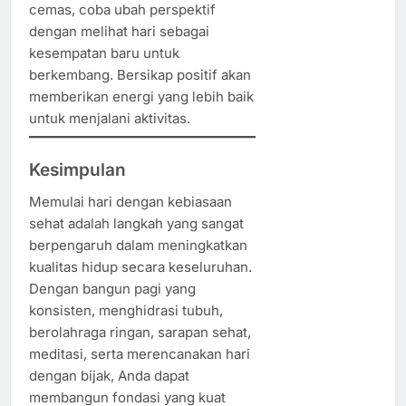
cemas, coba ubah perspektif
dengan melihat hari sebagai
kesempatan baru untuk
berkembang. Bersikap positif akan
memberikan energi yang lebih baik
untuk menjalani aktivitas.
Kesimpulan
Memulai hari dengan kebiasaan
sehat adalah langkah yang sangat
berpengaruh dalam meningkatkan
kualitas hidup secara keseluruhan.
Dengan bangun pagi yang
konsisten, menghidrasi tubuh,
berolahraga ringan, sarapan sehat,
meditasi, serta merencanakan hari
dengan bijak, Anda dapat
membangun fondasi yang kuat