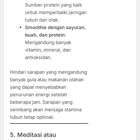
Sumber protein yang baik
untuk memperbaiki jaringan
tubuh dan otak.
Smoothie dengan sayuran,
buah, dan protein
:
Mengandung banyak
vitamin, mineral, dan
antioksidan.
Hindari sarapan yang mengandung
banyak gula atau makanan olahan
yang dapat menyebabkan
penurunan energi setelah
beberapa jam. Sarapan yang
seimbang akan menjaga stamina
tubuh tetap optimal.
5. Meditasi atau