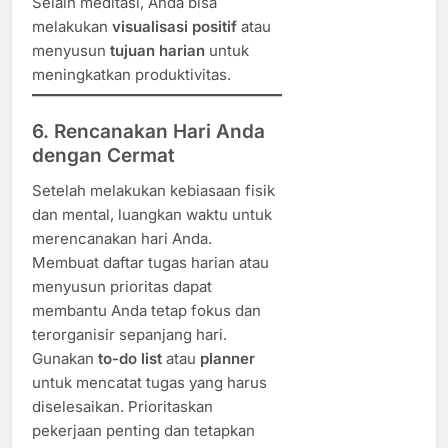
Selain meditasi, Anda bisa
melakukan
visualisasi positif
atau
menyusun
tujuan harian
untuk
meningkatkan produktivitas.
6. Rencanakan Hari Anda
dengan Cermat
Setelah melakukan kebiasaan fisik
dan mental, luangkan waktu untuk
merencanakan hari Anda.
Membuat daftar tugas harian atau
menyusun prioritas dapat
membantu Anda tetap fokus dan
terorganisir sepanjang hari.
Gunakan
to-do list
atau
planner
untuk mencatat tugas yang harus
diselesaikan. Prioritaskan
pekerjaan penting dan tetapkan