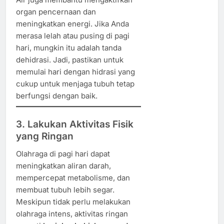
organ pencernaan dan
meningkatkan energi. Jika Anda
merasa lelah atau pusing di pagi
hari, mungkin itu adalah tanda
dehidrasi. Jadi, pastikan untuk
memulai hari dengan hidrasi yang
cukup untuk menjaga tubuh tetap
berfungsi dengan baik.
3. Lakukan Aktivitas Fisik
yang Ringan
Olahraga di pagi hari dapat
meningkatkan aliran darah,
mempercepat metabolisme, dan
membuat tubuh lebih segar.
Meskipun tidak perlu melakukan
olahraga intens, aktivitas ringan