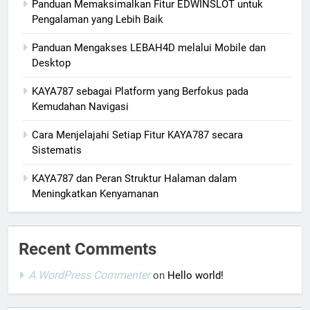
Panduan Memaksimalkan Fitur EDWINSLOT untuk
Pengalaman yang Lebih Baik
Panduan Mengakses LEBAH4D melalui Mobile dan
Desktop
KAYA787 sebagai Platform yang Berfokus pada
Kemudahan Navigasi
Cara Menjelajahi Setiap Fitur KAYA787 secara
Sistematis
KAYA787 dan Peran Struktur Halaman dalam
Meningkatkan Kenyamanan
Recent Comments
A WordPress Commenter
on
Hello world!