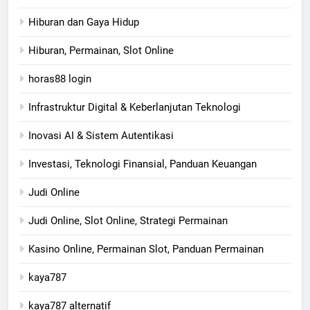
Hiburan dan Gaya Hidup
Hiburan, Permainan, Slot Online
horas88 login
Infrastruktur Digital & Keberlanjutan Teknologi
Inovasi AI & Sistem Autentikasi
Investasi, Teknologi Finansial, Panduan Keuangan
Judi Online
Judi Online, Slot Online, Strategi Permainan
Kasino Online, Permainan Slot, Panduan Permainan
kaya787
kaya787 alternatif