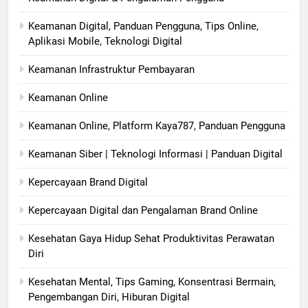
Keamanan Digital, Panduan Pengguna, Tips Online,
Aplikasi Mobile, Teknologi Digital
Keamanan Infrastruktur Pembayaran
Keamanan Online
Keamanan Online, Platform Kaya787, Panduan Pengguna
Keamanan Siber | Teknologi Informasi | Panduan Digital
Kepercayaan Brand Digital
Kepercayaan Digital dan Pengalaman Brand Online
Kesehatan Gaya Hidup Sehat Produktivitas Perawatan
Diri
Kesehatan Mental, Tips Gaming, Konsentrasi Bermain,
Pengembangan Diri, Hiburan Digital