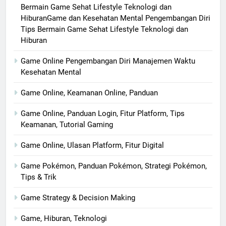
Bermain Game Sehat Lifestyle Teknologi dan
HiburanGame dan Kesehatan Mental Pengembangan Diri
Tips Bermain Game Sehat Lifestyle Teknologi dan
Hiburan
Game Online Pengembangan Diri Manajemen Waktu
Kesehatan Mental
Game Online, Keamanan Online, Panduan
Game Online, Panduan Login, Fitur Platform, Tips
Keamanan, Tutorial Gaming
Game Online, Ulasan Platform, Fitur Digital
Game Pokémon, Panduan Pokémon, Strategi Pokémon,
Tips & Trik
Game Strategy & Decision Making
Game, Hiburan, Teknologi