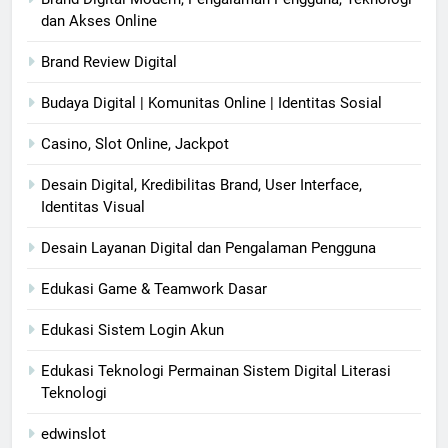
dan Akses Online
Brand Review Digital
Budaya Digital | Komunitas Online | Identitas Sosial
Casino, Slot Online, Jackpot
Desain Digital, Kredibilitas Brand, User Interface,
Identitas Visual
Desain Layanan Digital dan Pengalaman Pengguna
Edukasi Game & Teamwork Dasar
Edukasi Sistem Login Akun
Edukasi Teknologi Permainan Sistem Digital Literasi
Teknologi
edwinslot