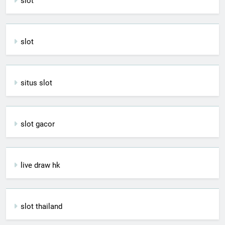
slot
slot
situs slot
slot gacor
live draw hk
slot thailand