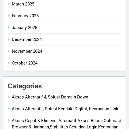
March 2025
February 2025
January 2025
December 2024
November 2024
October 2024
Categories
Akses Alternatif & Solusi Domain Down
Akses Alternatif, Solusi Kendala Digital, Keamanan Link
Akses Cepat & Efisiensi,Alternatif Akses Resmi,Optimasi
Browser & Jaringan,Stabilitas Sesi dan Login,Keamanan