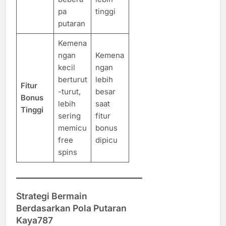
pa
tinggi
putaran
Kemena
ngan
Kemena
kecil
ngan
berturut
lebih
Fitur
-turut,
besar
Bonus
lebih
saat
Tinggi
sering
fitur
memicu
bonus
free
dipicu
spins
Strategi Bermain
Berdasarkan Pola Putaran
Kaya787