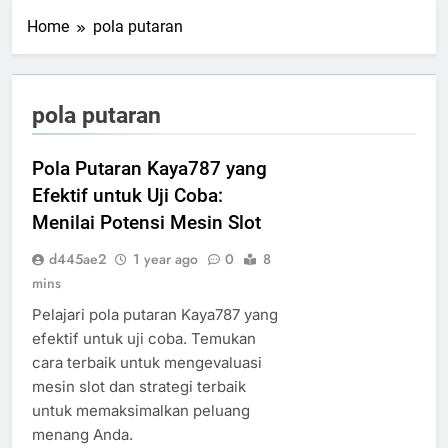
Home
pola putaran
pola putaran
Pola Putaran Kaya787 yang
Efektif untuk Uji Coba:
Menilai Potensi Mesin Slot
d445ae2
1 year ago
0
8
mins
Pelajari pola putaran Kaya787 yang
efektif untuk uji coba. Temukan
cara terbaik untuk mengevaluasi
mesin slot dan strategi terbaik
untuk memaksimalkan peluang
menang Anda.