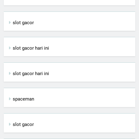
slot gacor
slot gacor hari ini
slot gacor hari ini
spaceman
slot gacor