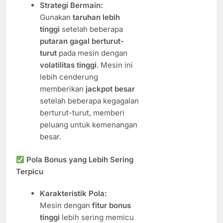
Strategi Bermain:
Gunakan
taruhan lebih
tinggi
setelah beberapa
putaran gagal berturut-
turut
pada mesin dengan
volatilitas tinggi
. Mesin ini
lebih cenderung
memberikan
jackpot besar
setelah beberapa kegagalan
berturut-turut, memberi
peluang untuk kemenangan
besar.
Pola Bonus yang Lebih Sering
Terpicu
Karakteristik Pola:
Mesin dengan
fitur bonus
tinggi
lebih sering memicu