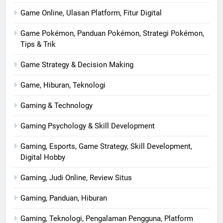
Game Online, Ulasan Platform, Fitur Digital
Game Pokémon, Panduan Pokémon, Strategi Pokémon,
Tips & Trik
Game Strategy & Decision Making
Game, Hiburan, Teknologi
Gaming & Technology
Gaming Psychology & Skill Development
Gaming, Esports, Game Strategy, Skill Development,
Digital Hobby
Gaming, Judi Online, Review Situs
Gaming, Panduan, Hiburan
Gaming, Teknologi, Pengalaman Pengguna, Platform