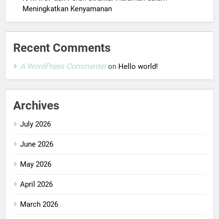
Meningkatkan Kenyamanan
Recent Comments
A WordPress Commenter
on
Hello world!
Archives
July 2026
June 2026
May 2026
April 2026
March 2026