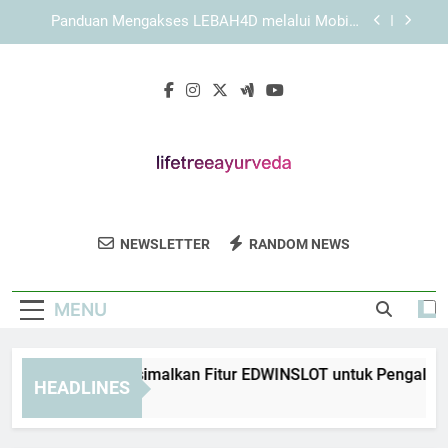
Skip
KAYA787 sebagai Platform yang Berfokus pada
to
Kemudahan Navigasi
content
Cara Menjelajahi Setiap Fitur KAYA787 secara
Sistematis
Panduan Memaksimalkan Fitur EDWINSLOT
untuk Pengalaman yang Lebih Baik
Panduan Mengakses LEBAH4D melalui Mobile
dan Desktop
KAYA787 sebagai Platform yang Berfokus pada
Kemudahan Navigasi
Life Tree
Dapatkan Solusi Kesehatan Alami Dengan
Cara Menjelajahi Setiap Fitur KAYA787 secara
NEWSLETTER
RANDOM NEWS
Ayurveda
Sistematis
Pengobatan Ayurveda Di Life Tree Ayurveda.
Perawatan Holistik Untuk Keseimbangan
MENU
Tubuh Dan Pikiran.
anduan Memaksimalkan Fitur EDWINSLOT untuk Pengalaman y
HEADLINES
Weeks Ago