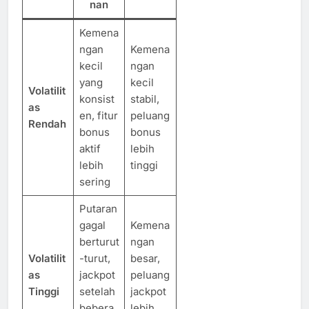
nan
Kemena
ngan
Kemena
kecil
ngan
yang
kecil
Volatilit
konsist
stabil,
as
en, fitur
peluang
Rendah
bonus
bonus
aktif
lebih
lebih
tinggi
sering
Putaran
gagal
Kemena
berturut
ngan
Volatilit
-turut,
besar,
as
jackpot
peluang
Tinggi
setelah
jackpot
bebera
lebih