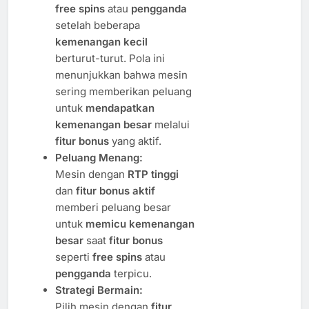
free spins
atau
pengganda
setelah beberapa
kemenangan kecil
berturut-turut. Pola ini
menunjukkan bahwa mesin
sering memberikan peluang
untuk
mendapatkan
kemenangan besar
melalui
fitur bonus
yang aktif.
Peluang Menang:
Mesin dengan
RTP tinggi
dan
fitur bonus aktif
memberi peluang besar
untuk
memicu kemenangan
besar
saat
fitur bonus
seperti
free spins
atau
pengganda
terpicu.
Strategi Bermain:
Pilih mesin dengan
fitur