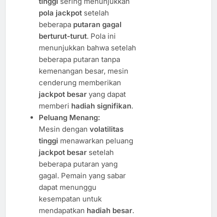
tinggi
sering menunjukkan
pola jackpot
setelah
beberapa
putaran gagal
berturut-turut
. Pola ini
menunjukkan bahwa setelah
beberapa putaran tanpa
kemenangan besar, mesin
cenderung memberikan
jackpot besar
yang dapat
memberi
hadiah signifikan
.
Peluang Menang:
Mesin dengan
volatilitas
tinggi
menawarkan peluang
jackpot besar
setelah
beberapa putaran yang
gagal. Pemain yang sabar
dapat menunggu
kesempatan untuk
mendapatkan
hadiah besar
.