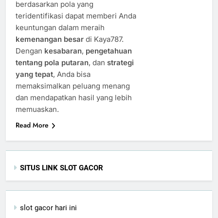
berdasarkan pola yang
teridentifikasi dapat memberi Anda
keuntungan dalam meraih
kemenangan besar
di Kaya787.
Dengan
kesabaran
,
pengetahuan
tentang pola putaran
, dan
strategi
yang tepat
, Anda bisa
memaksimalkan peluang menang
dan mendapatkan hasil yang lebih
memuaskan.
Read More
SITUS LINK SLOT GACOR
slot gacor hari ini