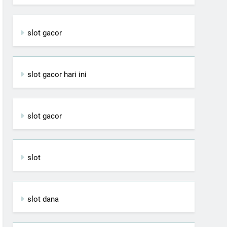
slot gacor
slot gacor hari ini
slot gacor
slot
slot dana