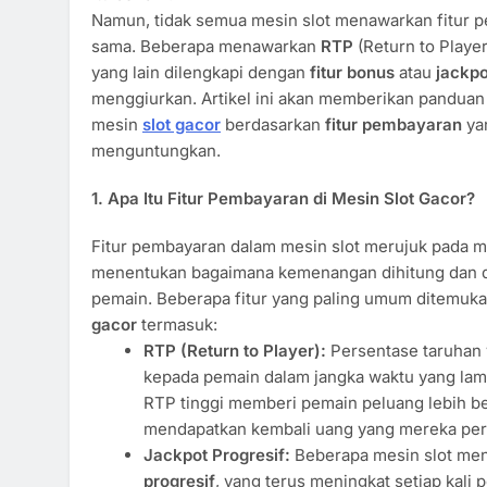
Namun, tidak semua mesin slot menawarkan fitur 
sama. Beberapa menawarkan
RTP
(Return to Player
yang lain dilengkapi dengan
fitur bonus
atau
jackpo
menggiurkan. Artikel ini akan memberikan panduan
mesin
slot gacor
berdasarkan
fitur pembayaran
ya
menguntungkan.
1.
Apa Itu Fitur Pembayaran di Mesin Slot Gacor?
Fitur pembayaran dalam mesin slot merujuk pada 
menentukan bagaimana kemenangan dihitung dan 
pemain. Beberapa fitur yang paling umum ditemuk
gacor
termasuk:
RTP (Return to Player):
Persentase taruhan 
kepada pemain dalam jangka waktu yang lam
RTP tinggi memberi pemain peluang lebih b
mendapatkan kembali uang yang mereka per
Jackpot Progresif:
Beberapa mesin slot me
progresif
, yang terus meningkat setiap kali 