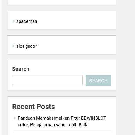
spaceman
slot gacor
Search
SEARCH
Recent Posts
Panduan Memaksimalkan Fitur EDWINSLOT
untuk Pengalaman yang Lebih Baik