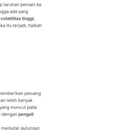
p taruhan pemain ke
ngga ada yang
i
volatilitas tinggi
,
ka itu terjadi, hadiah
emberikan peluang
an lebih banyak
u yang muncul pada
ai dengan
pengali
sa memutar gulungan