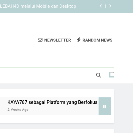
LEBAH4D melalui Mobile dan Desktop
ng Berfokus pada Kemudahan Navigasi
etiap Fitur KAYA787 secara Sistematis
NEWSLETTER
RANDOM NEWS
T untuk Pengalaman yang Lebih Baik
LEBAH4D melalui Mobile dan Desktop
Tree Ayurveda. Perawatan Holistik Untuk Keseimbangan Tubuh
.
ng Berfokus pada Kemudahan Navigasi
etiap Fitur KAYA787 secara Sistematis
 sebagai Platform yang Berfokus pada Kemudahan Navigasi
go