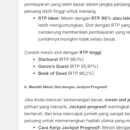
pembayaran yang lebih besar dalam jangka panjan
peluang lebih tinggi untuk menang.
RTP Ideal:
Mesin dengan
RTP 96% atau lebi
lebih menguntungkan. Slot dengan RTP yang 
cenderung memberikan pembayaran yang le
jumlahnya mungkin tidak selalu besar.
Contoh mesin slot dengan
RTP tinggi
:
Starburst
(RTP 96,1%)
Gonzo’s Quest
(RTP 95,97%)
Book of Dead
(RTP 96,2%)
b. Memilih Mesin Slot dengan Jackpot Progresif
Jika Anda mencari kemenangan besar,
mesin slot p
pilihan yang menarik.
Jackpot progresif
meningkat 
bertaruh, dan bisa mencapai jumlah yang sangat b
peluang untuk memenangkan hadiah utama yang m
Cara Kerja Jackpot Progresif:
Mesin dengan 