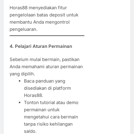
Horas88 menyediakan fitur
pengelolaan batas deposit untuk
membantu Anda mengontrol
pengeluaran.
4. Pelajari Aturan Permainan
Sebelum mulai bermain, pastikan
Anda memahami aturan permainan
yang dipilih.
Baca panduan yang
disediakan di platform
Horas88.
Tonton tutorial atau demo
permainan untuk
mengetahui cara bermain
tanpa risiko kehilangan
saldo.