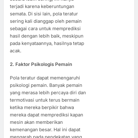
terjadi karena keberuntungan
semata. Di sisi lain, pola teratur
sering kali dianggap oleh pemain
sebagai cara untuk memprediksi
hasil dengan lebih baik, meskipun
pada kenyataannya, hasilnya tetap
acak.
2.
Faktor Psikologis Pemain
Pola teratur dapat memengaruhi
psikologi pemain. Banyak pemain
yang merasa lebih percaya diri dan
termotivasi untuk terus bermain
ketika mereka berpikir bahwa
mereka dapat memprediksi kapan
mesin akan memberikan
kemenangan besar. Hal ini dapat
mengarah pada pendekatan yang