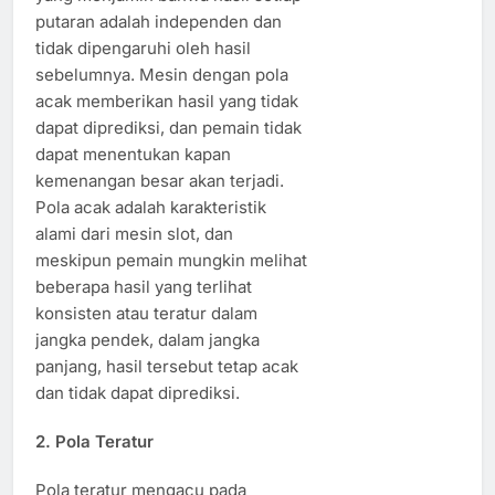
putaran adalah independen dan
tidak dipengaruhi oleh hasil
sebelumnya. Mesin dengan pola
acak memberikan hasil yang tidak
dapat diprediksi, dan pemain tidak
dapat menentukan kapan
kemenangan besar akan terjadi.
Pola acak adalah karakteristik
alami dari mesin slot, dan
meskipun pemain mungkin melihat
beberapa hasil yang terlihat
konsisten atau teratur dalam
jangka pendek, dalam jangka
panjang, hasil tersebut tetap acak
dan tidak dapat diprediksi.
2.
Pola Teratur
Pola teratur mengacu pada