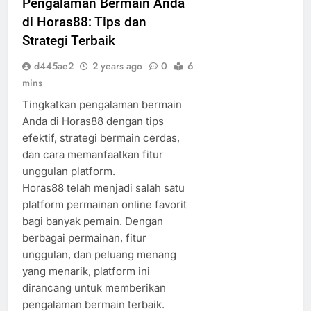
Pengalaman Bermain Anda
di Horas88: Tips dan
Strategi Terbaik
d445ae2
2 years ago
0
6
mins
Tingkatkan pengalaman bermain
Anda di Horas88 dengan tips
efektif, strategi bermain cerdas,
dan cara memanfaatkan fitur
unggulan platform.
Horas88 telah menjadi salah satu
platform permainan online favorit
bagi banyak pemain. Dengan
berbagai permainan, fitur
unggulan, dan peluang menang
yang menarik, platform ini
dirancang untuk memberikan
pengalaman bermain terbaik.