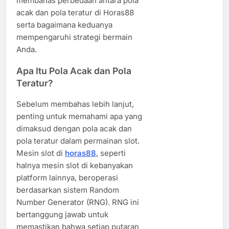
membahas perbedaan antara pola
acak dan pola teratur di Horas88
serta bagaimana keduanya
mempengaruhi strategi bermain
Anda.
Apa Itu Pola Acak dan Pola
Teratur?
Sebelum membahas lebih lanjut,
penting untuk memahami apa yang
dimaksud dengan pola acak dan
pola teratur dalam permainan slot.
Mesin slot di
horas88
, seperti
halnya mesin slot di kebanyakan
platform lainnya, beroperasi
berdasarkan sistem Random
Number Generator (RNG). RNG ini
bertanggung jawab untuk
memastikan bahwa setiap putaran