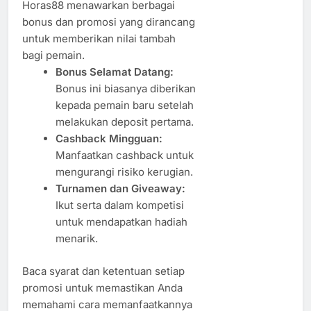
Horas88 menawarkan berbagai
bonus dan promosi yang dirancang
untuk memberikan nilai tambah
bagi pemain.
Bonus Selamat Datang:
Bonus ini biasanya diberikan
kepada pemain baru setelah
melakukan deposit pertama.
Cashback Mingguan:
Manfaatkan cashback untuk
mengurangi risiko kerugian.
Turnamen dan Giveaway:
Ikut serta dalam kompetisi
untuk mendapatkan hadiah
menarik.
Baca syarat dan ketentuan setiap
promosi untuk memastikan Anda
memahami cara memanfaatkannya