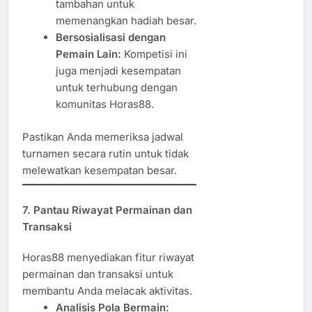
tambahan untuk
memenangkan hadiah besar.
Bersosialisasi dengan
Pemain Lain:
Kompetisi ini
juga menjadi kesempatan
untuk terhubung dengan
komunitas Horas88.
Pastikan Anda memeriksa jadwal
turnamen secara rutin untuk tidak
melewatkan kesempatan besar.
7. Pantau Riwayat Permainan dan
Transaksi
Horas88 menyediakan fitur riwayat
permainan dan transaksi untuk
membantu Anda melacak aktivitas.
Analisis Pola Bermain: