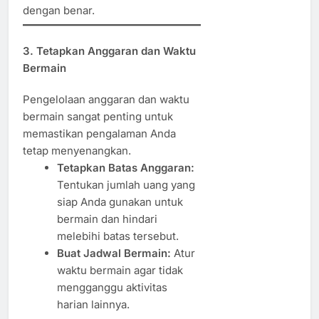
dengan benar.
3. Tetapkan Anggaran dan Waktu
Bermain
Pengelolaan anggaran dan waktu
bermain sangat penting untuk
memastikan pengalaman Anda
tetap menyenangkan.
Tetapkan Batas Anggaran:
Tentukan jumlah uang yang
siap Anda gunakan untuk
bermain dan hindari
melebihi batas tersebut.
Buat Jadwal Bermain:
Atur
waktu bermain agar tidak
mengganggu aktivitas
harian lainnya.