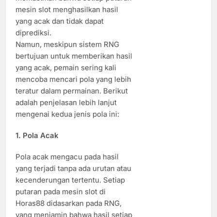
mesin slot menghasilkan hasil
yang acak dan tidak dapat
diprediksi.
Namun, meskipun sistem RNG
bertujuan untuk memberikan hasil
yang acak, pemain sering kali
mencoba mencari pola yang lebih
teratur dalam permainan. Berikut
adalah penjelasan lebih lanjut
mengenai kedua jenis pola ini:
1.
Pola Acak
Pola acak mengacu pada hasil
yang terjadi tanpa ada urutan atau
kecenderungan tertentu. Setiap
putaran pada mesin slot di
Horas88 didasarkan pada RNG,
yang menjamin bahwa hasil setiap