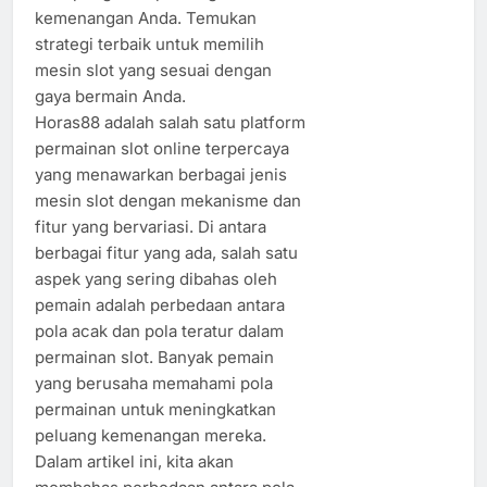
kemenangan Anda. Temukan
strategi terbaik untuk memilih
mesin slot yang sesuai dengan
gaya bermain Anda.
Horas88 adalah salah satu platform
permainan slot online terpercaya
yang menawarkan berbagai jenis
mesin slot dengan mekanisme dan
fitur yang bervariasi. Di antara
berbagai fitur yang ada, salah satu
aspek yang sering dibahas oleh
pemain adalah perbedaan antara
pola acak dan pola teratur dalam
permainan slot. Banyak pemain
yang berusaha memahami pola
permainan untuk meningkatkan
peluang kemenangan mereka.
Dalam artikel ini, kita akan