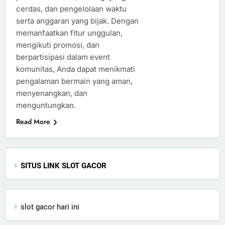
cerdas, dan pengelolaan waktu
serta anggaran yang bijak. Dengan
memanfaatkan fitur unggulan,
mengikuti promosi, dan
berpartisipasi dalam event
komunitas, Anda dapat menikmati
pengalaman bermain yang aman,
menyenangkan, dan
menguntungkan.
Read More
SITUS LINK SLOT GACOR
slot gacor hari ini