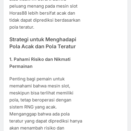
peluang menang pada mesin slot
Horas88 lebih bersifat acak dan
tidak dapat diprediksi berdasarkan
pola teratur.
Strategi untuk Menghadapi
Pola Acak dan Pola Teratur
1.
Pahami Risiko dan Nikmati
Permainan
Penting bagi pemain untuk
memahami bahwa mesin slot,
meskipun bisa terlihat memiliki
pola, tetap beroperasi dengan
sistem RNG yang acak.
Menganggap bahwa ada pola
teratur yang dapat diprediksi hanya
akan menambah risiko dan