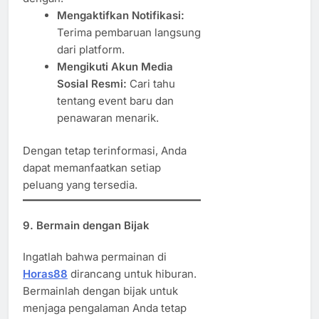
Mengaktifkan Notifikasi:
Terima pembaruan langsung
dari platform.
Mengikuti Akun Media
Sosial Resmi:
Cari tahu
tentang event baru dan
penawaran menarik.
Dengan tetap terinformasi, Anda
dapat memanfaatkan setiap
peluang yang tersedia.
9. Bermain dengan Bijak
Ingatlah bahwa permainan di
Horas88
dirancang untuk hiburan.
Bermainlah dengan bijak untuk
menjaga pengalaman Anda tetap