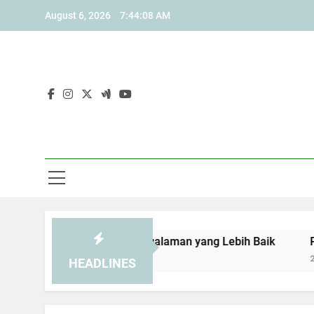
Skip
August 6, 2026
7:44:09 AM
to
content
Lif
Dapatkan 
SLOT untuk Pengalaman yang Lebih Baik
Panduan Men
2 Weeks Ago
HEADLINES