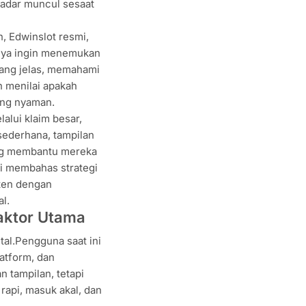
kadar muncul sesaat
, Edwinslot resmi,
hanya ingin menemukan
ang jelas, memahami
n menilai apakah
ng nyaman.
lalui klaim besar,
 sederhana, tampilan
ng membantu mereka
ini membahas strategi
ten dengan
l.
aktor Utama
tal.Pengguna saat ini
atform, dan
 tampilan, tetapi
 rapi, masuk akal, dan