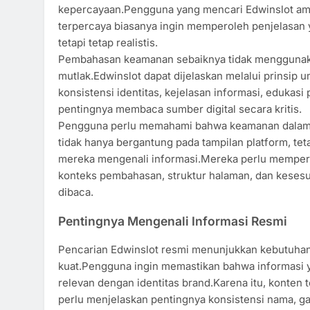
kepercayaan.Pengguna yang mencari Edwinslot am
terpercaya biasanya ingin memperoleh penjelasan
tetapi tetap realistis.
Pembahasan keamanan sebaiknya tidak menggunak
mutlak.Edwinslot dapat dijelaskan melalui prinsip 
konsistensi identitas, kejelasan informasi, edukasi
pentingnya membaca sumber digital secara kritis.
Pengguna perlu memahami bahwa keamanan dalam 
tidak hanya bergantung pada tampilan platform, tet
mereka mengenali informasi.Mereka perlu memper
konteks pembahasan, struktur halaman, dan kesesu
dibaca.
Pentingnya Mengenali Informasi Resmi
Pencarian Edwinslot resmi menunjukkan kebutuhan
kuat.Pengguna ingin memastikan bahwa informasi
relevan dengan identitas brand.Karena itu, konten 
perlu menjelaskan pentingnya konsistensi nama, g