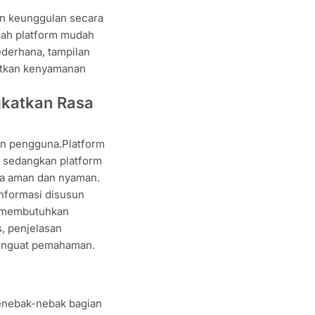
an keunggulan secara
uah platform mudah
ederhana, tampilan
katkan kenyamanan
gkatkan Rasa
an pengguna.Platform
, sedangkan platform
a aman dan nyaman.
informasi disusun
a membutuhkan
s, penjelasan
penguat pemahaman.
enebak-nebak bagian