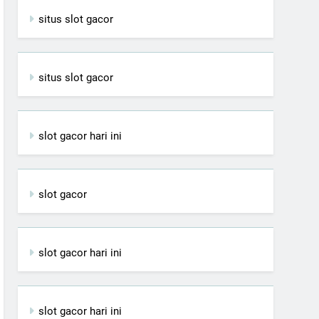
situs slot gacor
situs slot gacor
slot gacor hari ini
slot gacor
slot gacor hari ini
slot gacor hari ini