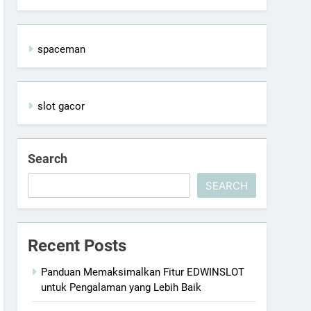
spaceman
slot gacor
Search
SEARCH
Recent Posts
Panduan Memaksimalkan Fitur EDWINSLOT
untuk Pengalaman yang Lebih Baik