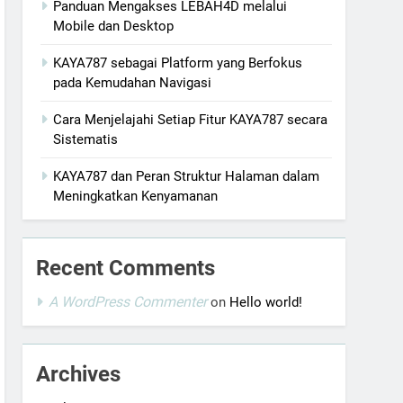
Panduan Mengakses LEBAH4D melalui
Mobile dan Desktop
KAYA787 sebagai Platform yang Berfokus
pada Kemudahan Navigasi
Cara Menjelajahi Setiap Fitur KAYA787 secara
Sistematis
KAYA787 dan Peran Struktur Halaman dalam
Meningkatkan Kenyamanan
Recent Comments
A WordPress Commenter
on
Hello world!
Archives