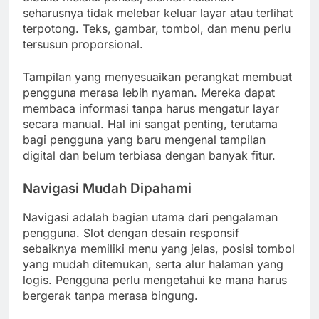
seharusnya tidak melebar keluar layar atau terlihat
terpotong. Teks, gambar, tombol, dan menu perlu
tersusun proporsional.
Tampilan yang menyesuaikan perangkat membuat
pengguna merasa lebih nyaman. Mereka dapat
membaca informasi tanpa harus mengatur layar
secara manual. Hal ini sangat penting, terutama
bagi pengguna yang baru mengenal tampilan
digital dan belum terbiasa dengan banyak fitur.
Navigasi Mudah Dipahami
Navigasi adalah bagian utama dari pengalaman
pengguna. Slot dengan desain responsif
sebaiknya memiliki menu yang jelas, posisi tombol
yang mudah ditemukan, serta alur halaman yang
logis. Pengguna perlu mengetahui ke mana harus
bergerak tanpa merasa bingung.