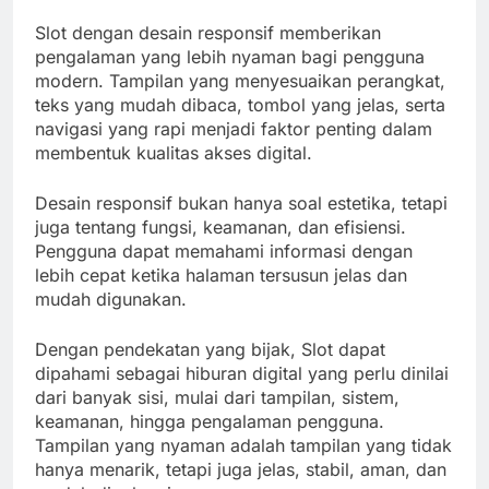
Slot dengan desain responsif memberikan
pengalaman yang lebih nyaman bagi pengguna
modern. Tampilan yang menyesuaikan perangkat,
teks yang mudah dibaca, tombol yang jelas, serta
navigasi yang rapi menjadi faktor penting dalam
membentuk kualitas akses digital.
Desain responsif bukan hanya soal estetika, tetapi
juga tentang fungsi, keamanan, dan efisiensi.
Pengguna dapat memahami informasi dengan
lebih cepat ketika halaman tersusun jelas dan
mudah digunakan.
Dengan pendekatan yang bijak, Slot dapat
dipahami sebagai hiburan digital yang perlu dinilai
dari banyak sisi, mulai dari tampilan, sistem,
keamanan, hingga pengalaman pengguna.
Tampilan yang nyaman adalah tampilan yang tidak
hanya menarik, tetapi juga jelas, stabil, aman, dan