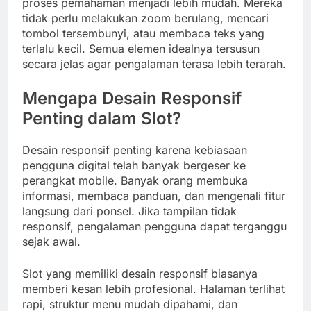
proses pemahaman menjadi lebih mudah. Mereka
tidak perlu melakukan zoom berulang, mencari
tombol tersembunyi, atau membaca teks yang
terlalu kecil. Semua elemen idealnya tersusun
secara jelas agar pengalaman terasa lebih terarah.
Mengapa Desain Responsif
Penting dalam Slot?
Desain responsif penting karena kebiasaan
pengguna digital telah banyak bergeser ke
perangkat mobile. Banyak orang membuka
informasi, membaca panduan, dan mengenali fitur
langsung dari ponsel. Jika tampilan tidak
responsif, pengalaman pengguna dapat terganggu
sejak awal.
Slot yang memiliki desain responsif biasanya
memberi kesan lebih profesional. Halaman terlihat
rapi, struktur menu mudah dipahami, dan