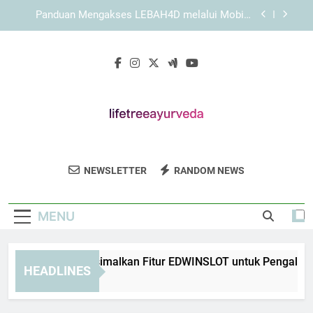
Skip
KAYA787 sebagai Platform yang Berfokus pada
to
Kemudahan Navigasi
content
Cara Menjelajahi Setiap Fitur KAYA787 secara
Sistematis
Panduan Memaksimalkan Fitur EDWINSLOT
untuk Pengalaman yang Lebih Baik
Panduan Mengakses LEBAH4D melalui Mobile
dan Desktop
KAYA787 sebagai Platform yang Berfokus pada
Kemudahan Navigasi
Life Tree
Dapatkan Solusi Kesehatan Alami Dengan
Cara Menjelajahi Setiap Fitur KAYA787 secara
NEWSLETTER
RANDOM NEWS
Ayurveda
Sistematis
Pengobatan Ayurveda Di Life Tree Ayurveda.
Perawatan Holistik Untuk Keseimbangan
MENU
Tubuh Dan Pikiran.
anduan Memaksimalkan Fitur EDWINSLOT untuk Pengalaman y
HEADLINES
Weeks Ago