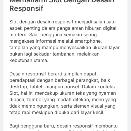
Responsif
Slot dengan desain responsif menjadi salah satu
aspek penting dalam pengalaman hiburan digital
modern. Saat pengguna semakin sering
mengakses informasi melalui smartphone,
tampilan yang mampu menyesuaikan ukuran layar
bukan lagi sekadar tambahan, melainkan
kebutuhan utama.
Desain responsif berarti tampilan dapat
beradaptasi dengan berbagai perangkat, baik
desktop, tablet, maupun ponsel. Dalam konteks
Slot, hal ini mencakup ukuran teks yang nyaman
dibaca, tombol yang mudah ditekan, menu yang
tidak membingungkan, serta elemen visual yang
tetap rapi meskipun dibuka dari layar kecil.
Bagi pengguna baru, desain responsif membantu