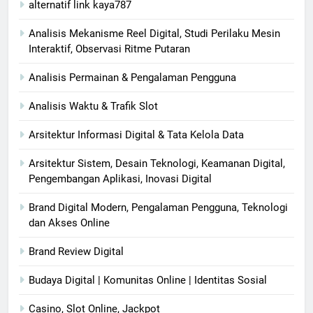
alternatif link kaya787
Analisis Mekanisme Reel Digital, Studi Perilaku Mesin
Interaktif, Observasi Ritme Putaran
Analisis Permainan & Pengalaman Pengguna
Analisis Waktu & Trafik Slot
Arsitektur Informasi Digital & Tata Kelola Data
Arsitektur Sistem, Desain Teknologi, Keamanan Digital,
Pengembangan Aplikasi, Inovasi Digital
Brand Digital Modern, Pengalaman Pengguna, Teknologi
dan Akses Online
Brand Review Digital
Budaya Digital | Komunitas Online | Identitas Sosial
Casino, Slot Online, Jackpot