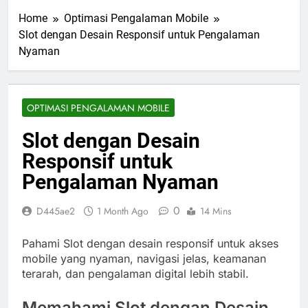
Home
Optimasi Pengalaman Mobile
Slot dengan Desain Responsif untuk Pengalaman
Nyaman
OPTIMASI PENGALAMAN MOBILE
Slot dengan Desain
Responsif untuk
Pengalaman Nyaman
0
D445ae2
1 Month Ago
14 Mins
Pahami Slot dengan desain responsif untuk akses
mobile yang nyaman, navigasi jelas, keamanan
terarah, dan pengalaman digital lebih stabil.
Memahami Slot dengan Desain