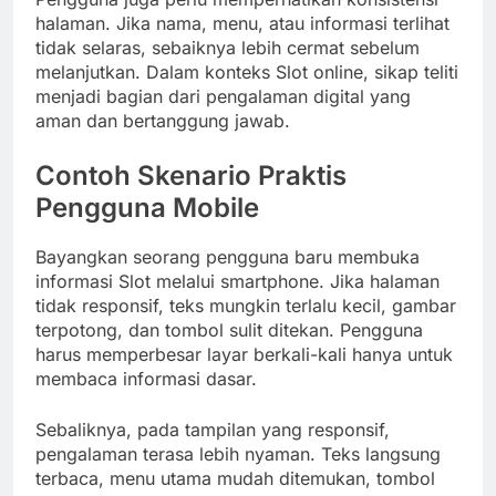
halaman. Jika nama, menu, atau informasi terlihat
tidak selaras, sebaiknya lebih cermat sebelum
melanjutkan. Dalam konteks Slot online, sikap teliti
menjadi bagian dari pengalaman digital yang
aman dan bertanggung jawab.
Contoh Skenario Praktis
Pengguna Mobile
Bayangkan seorang pengguna baru membuka
informasi Slot melalui smartphone. Jika halaman
tidak responsif, teks mungkin terlalu kecil, gambar
terpotong, dan tombol sulit ditekan. Pengguna
harus memperbesar layar berkali-kali hanya untuk
membaca informasi dasar.
Sebaliknya, pada tampilan yang responsif,
pengalaman terasa lebih nyaman. Teks langsung
terbaca, menu utama mudah ditemukan, tombol