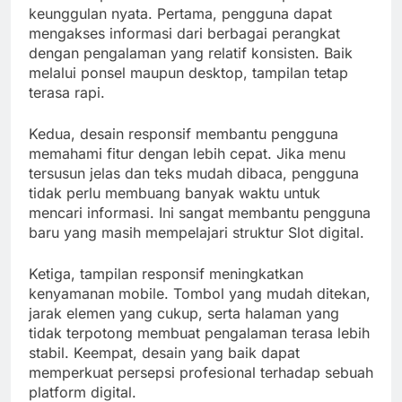
keunggulan nyata. Pertama, pengguna dapat
mengakses informasi dari berbagai perangkat
dengan pengalaman yang relatif konsisten. Baik
melalui ponsel maupun desktop, tampilan tetap
terasa rapi.
Kedua, desain responsif membantu pengguna
memahami fitur dengan lebih cepat. Jika menu
tersusun jelas dan teks mudah dibaca, pengguna
tidak perlu membuang banyak waktu untuk
mencari informasi. Ini sangat membantu pengguna
baru yang masih mempelajari struktur Slot digital.
Ketiga, tampilan responsif meningkatkan
kenyamanan mobile. Tombol yang mudah ditekan,
jarak elemen yang cukup, serta halaman yang
tidak terpotong membuat pengalaman terasa lebih
stabil. Keempat, desain yang baik dapat
memperkuat persepsi profesional terhadap sebuah
platform digital.