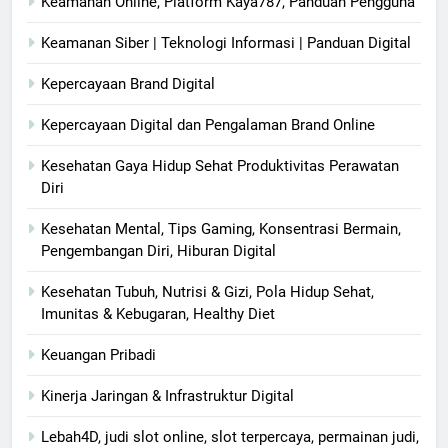
Keamanan Online, Platform Kaya787, Panduan Pengguna
Keamanan Siber | Teknologi Informasi | Panduan Digital
Kepercayaan Brand Digital
Kepercayaan Digital dan Pengalaman Brand Online
Kesehatan Gaya Hidup Sehat Produktivitas Perawatan
Diri
Kesehatan Mental, Tips Gaming, Konsentrasi Bermain,
Pengembangan Diri, Hiburan Digital
Kesehatan Tubuh, Nutrisi & Gizi, Pola Hidup Sehat,
Imunitas & Kebugaran, Healthy Diet
Keuangan Pribadi
Kinerja Jaringan & Infrastruktur Digital
Lebah4D, judi slot online, slot terpercaya, permainan judi,