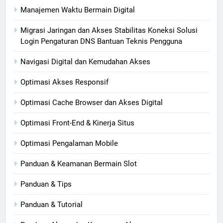
Manajemen Waktu Bermain Digital
Migrasi Jaringan dan Akses Stabilitas Koneksi Solusi
Login Pengaturan DNS Bantuan Teknis Pengguna
Navigasi Digital dan Kemudahan Akses
Optimasi Akses Responsif
Optimasi Cache Browser dan Akses Digital
Optimasi Front-End & Kinerja Situs
Optimasi Pengalaman Mobile
Panduan & Keamanan Bermain Slot
Panduan & Tips
Panduan & Tutorial