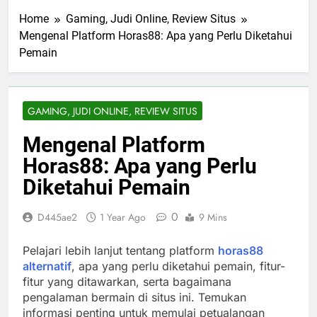
Home
Gaming, Judi Online, Review Situs
Mengenal Platform Horas88: Apa yang Perlu Diketahui
Pemain
GAMING, JUDI ONLINE, REVIEW SITUS
Mengenal Platform
Horas88: Apa yang Perlu
Diketahui Pemain
0
D445ae2
1 Year Ago
9 Mins
Pelajari lebih lanjut tentang platform
horas88
alternatif
, apa yang perlu diketahui pemain, fitur-
fitur yang ditawarkan, serta bagaimana
pengalaman bermain di situs ini. Temukan
informasi penting untuk memulai petualangan