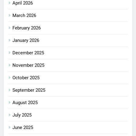
April 2026
March 2026
February 2026
January 2026
December 2025
November 2025
October 2025
September 2025
August 2025
July 2025
June 2025