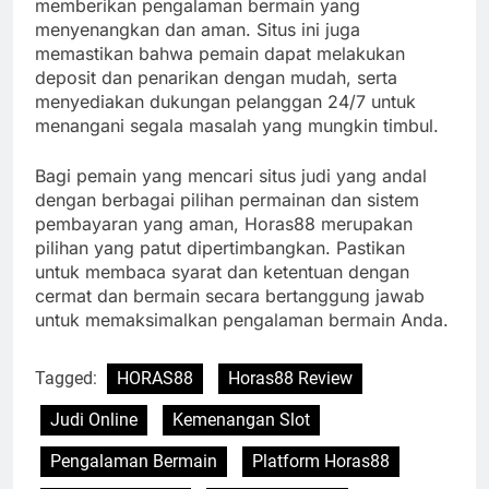
memberikan pengalaman bermain yang
menyenangkan dan aman. Situs ini juga
memastikan bahwa pemain dapat melakukan
deposit dan penarikan dengan mudah, serta
menyediakan dukungan pelanggan 24/7 untuk
menangani segala masalah yang mungkin timbul.
Bagi pemain yang mencari situs judi yang andal
dengan berbagai pilihan permainan dan sistem
pembayaran yang aman, Horas88 merupakan
pilihan yang patut dipertimbangkan. Pastikan
untuk membaca syarat dan ketentuan dengan
cermat dan bermain secara bertanggung jawab
untuk memaksimalkan pengalaman bermain Anda.
Tagged:
HORAS88
Horas88 Review
Judi Online
Kemenangan Slot
Pengalaman Bermain
Platform Horas88