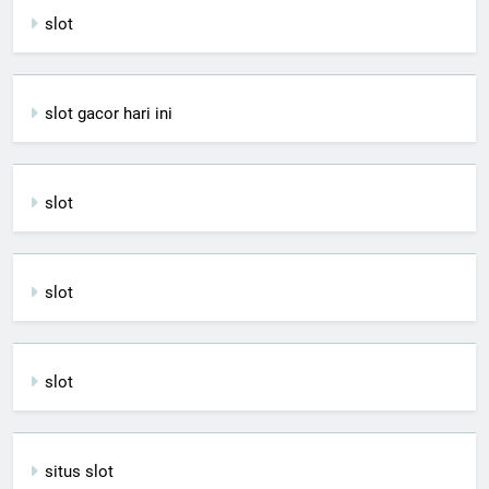
slot
slot gacor hari ini
slot
slot
slot
situs slot