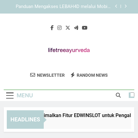
Skip
KAYA787 sebagai Platform yang Berfokus pada
to
Kemudahan Navigasi
content
Cara Menjelajahi Setiap Fitur KAYA787 secara
Sistematis
Panduan Memaksimalkan Fitur EDWINSLOT
untuk Pengalaman yang Lebih Baik
Panduan Mengakses LEBAH4D melalui Mobile
dan Desktop
KAYA787 sebagai Platform yang Berfokus pada
Kemudahan Navigasi
Life Tree
Dapatkan Solusi Kesehatan Alami Dengan
Cara Menjelajahi Setiap Fitur KAYA787 secara
NEWSLETTER
RANDOM NEWS
Ayurveda
Sistematis
Pengobatan Ayurveda Di Life Tree Ayurveda.
Perawatan Holistik Untuk Keseimbangan
MENU
Tubuh Dan Pikiran.
nduan Memaksimalkan Fitur EDWINSLOT untuk Pengalaman y
HEADLINES
Weeks Ago