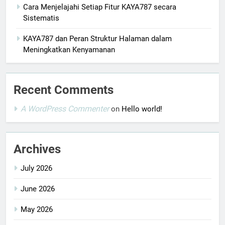
Cara Menjelajahi Setiap Fitur KAYA787 secara
Sistematis
KAYA787 dan Peran Struktur Halaman dalam
Meningkatkan Kenyamanan
Recent Comments
A WordPress Commenter
on
Hello world!
Archives
July 2026
June 2026
May 2026