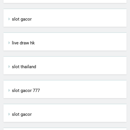
slot gacor
live draw hk
slot thailand
slot gacor 777
slot gacor