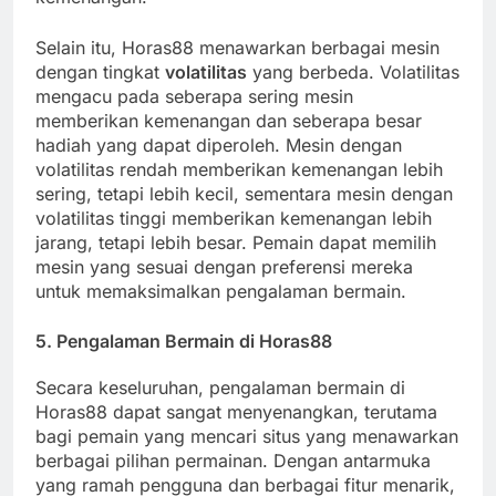
Selain itu, Horas88 menawarkan berbagai mesin
dengan tingkat
volatilitas
yang berbeda. Volatilitas
mengacu pada seberapa sering mesin
memberikan kemenangan dan seberapa besar
hadiah yang dapat diperoleh. Mesin dengan
volatilitas rendah memberikan kemenangan lebih
sering, tetapi lebih kecil, sementara mesin dengan
volatilitas tinggi memberikan kemenangan lebih
jarang, tetapi lebih besar. Pemain dapat memilih
mesin yang sesuai dengan preferensi mereka
untuk memaksimalkan pengalaman bermain.
5.
Pengalaman Bermain di Horas88
Secara keseluruhan, pengalaman bermain di
Horas88 dapat sangat menyenangkan, terutama
bagi pemain yang mencari situs yang menawarkan
berbagai pilihan permainan. Dengan antarmuka
yang ramah pengguna dan berbagai fitur menarik,