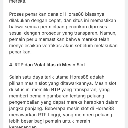
mereka.
Proses penarikan dana di Horas88 biasanya
dilakukan dengan cepat, dan situs ini memastikan
bahwa semua permintaan penarikan diproses
sesuai dengan prosedur yang transparan. Namun,
pemain perlu memastikan bahwa mereka telah
menyelesaikan verifikasi akun sebelum melakukan
penarikan.
4.
RTP dan Volatilitas di Mesin Slot
Salah satu daya tarik utama Horas88 adalah
pilihan mesin
slot
yang ditawarkannya. Mesin slot
di situs ini memiliki
RTP
yang transparan, yang
memberi pemain gambaran tentang peluang
pengembalian yang dapat mereka harapkan dalam
jangka panjang. Beberapa mesin slot di Horas88
menawarkan RTP tinggi, yang memberi peluang
lebih besar bagi pemain untuk meraih
kemenangan.