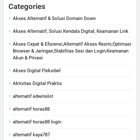
Categories
Akses Alternatif & Solusi Domain Down
Akses Alternatif, Solusi Kendala Digital, Keamanan Link
Akses Cepat & Efisiensi,Alternatif Akses Resmi,Optimasi
Browser & Jaringan,Stabilitas Sesi dan Login,Keamanan
Akun & Privasi
Akses Digital Fleksibel
Aktivitas Digital Praktis
alternatif edwinslot
alternatif horas88
alternatif horas88 login
alternatif kaya787