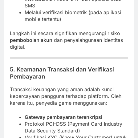
SMS
Melalui verifikasi biometrik (pada aplikasi
mobile tertentu)
Langkah ini secara signifikan mengurangi risiko
pembobolan akun
dan penyalahgunaan identitas
digital.
5. Keamanan Transaksi dan Verifikasi
Pembayaran
Transaksi keuangan yang aman adalah kunci
kepercayaan pengguna terhadap platform. Oleh
karena itu, penyedia game menggunakan:
Gateway pembayaran terenkripsi
Protokol PCI-DSS (Payment Card Industry
Data Security Standard)
Verifikasi KYC (Know Your Customer) untuk