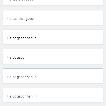
situs slot gacor
slot gacor hari ini
slot gacor
slot gacor hari ini
slot gacor hari ini