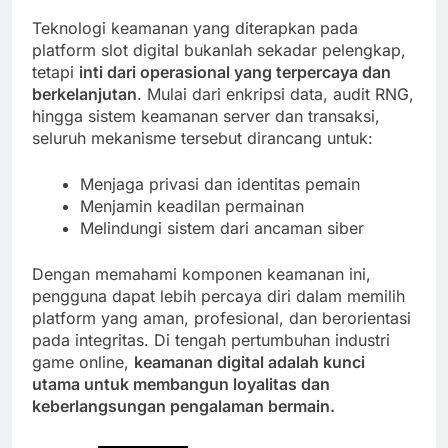
Teknologi keamanan yang diterapkan pada
platform slot digital bukanlah sekadar pelengkap,
tetapi
inti dari operasional yang terpercaya dan
berkelanjutan
. Mulai dari enkripsi data, audit RNG,
hingga sistem keamanan server dan transaksi,
seluruh mekanisme tersebut dirancang untuk:
Menjaga privasi dan identitas pemain
Menjamin keadilan permainan
Melindungi sistem dari ancaman siber
Dengan memahami komponen keamanan ini,
pengguna dapat lebih percaya diri dalam memilih
platform yang aman, profesional, dan berorientasi
pada integritas. Di tengah pertumbuhan industri
game online,
keamanan digital adalah kunci
utama untuk membangun loyalitas dan
keberlangsungan pengalaman bermain.