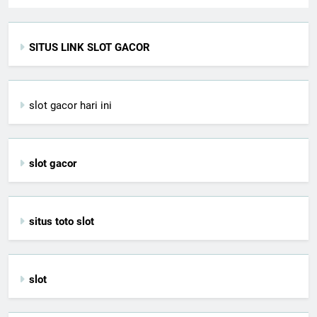
SITUS LINK SLOT GACOR
slot gacor hari ini
slot gacor
situs toto slot
slot