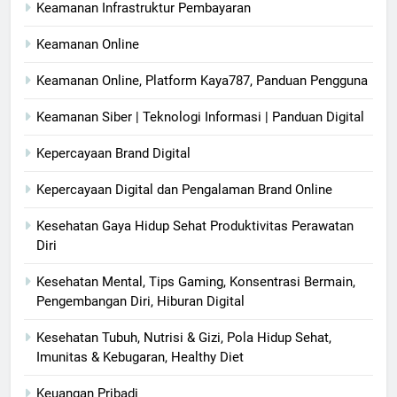
Keamanan Infrastruktur Pembayaran
Keamanan Online
Keamanan Online, Platform Kaya787, Panduan Pengguna
Keamanan Siber | Teknologi Informasi | Panduan Digital
Kepercayaan Brand Digital
Kepercayaan Digital dan Pengalaman Brand Online
Kesehatan Gaya Hidup Sehat Produktivitas Perawatan
Diri
Kesehatan Mental, Tips Gaming, Konsentrasi Bermain,
Pengembangan Diri, Hiburan Digital
Kesehatan Tubuh, Nutrisi & Gizi, Pola Hidup Sehat,
Imunitas & Kebugaran, Healthy Diet
Keuangan Pribadi