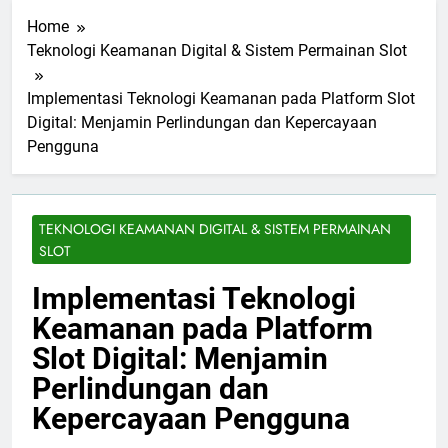
Home
Teknologi Keamanan Digital & Sistem Permainan Slot
Implementasi Teknologi Keamanan pada Platform Slot
Digital: Menjamin Perlindungan dan Kepercayaan
Pengguna
TEKNOLOGI KEAMANAN DIGITAL & SISTEM PERMAINAN
SLOT
Implementasi Teknologi
Keamanan pada Platform
Slot Digital: Menjamin
Perlindungan dan
Kepercayaan Pengguna