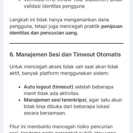
validasi identitas pengguna
Langkah ini tidak hanya mengamankan dana
pengguna, tetapi juga mencegah praktik
penipuan
identitas dan pencucian uang.
6. Manajemen Sesi dan Timeout Otomatis
Untuk mencegah akses tidak sah saat akun tidak
aktif, banyak platform menggunakan sistem:
Auto logout (timeout)
setelah beberapa
menit tidak ada aktivitas.
Manajemen sesi terenkripsi
, agar satu akun
tidak bisa dibuka dari beberapa lokasi
secara bersamaan.
Fitur ini membantu mencegah risiko pencurian