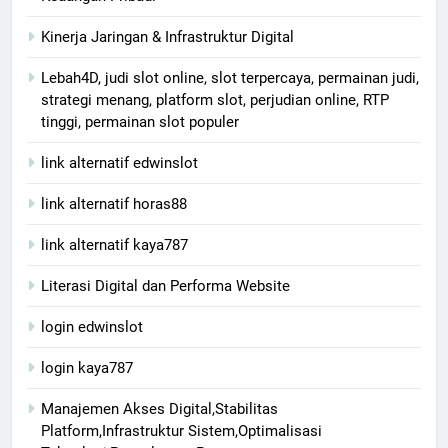
Kinerja Jaringan & Infrastruktur Digital
Lebah4D, judi slot online, slot terpercaya, permainan judi,
strategi menang, platform slot, perjudian online, RTP
tinggi, permainan slot populer
link alternatif edwinslot
link alternatif horas88
link alternatif kaya787
Literasi Digital dan Performa Website
login edwinslot
login kaya787
Manajemen Akses Digital,Stabilitas
Platform,Infrastruktur Sistem,Optimalisasi