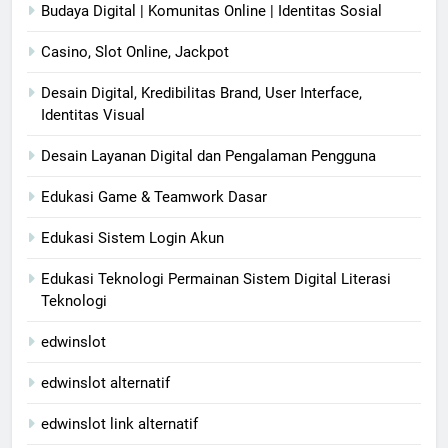
Budaya Digital | Komunitas Online | Identitas Sosial
Casino, Slot Online, Jackpot
Desain Digital, Kredibilitas Brand, User Interface,
Identitas Visual
Desain Layanan Digital dan Pengalaman Pengguna
Edukasi Game & Teamwork Dasar
Edukasi Sistem Login Akun
Edukasi Teknologi Permainan Sistem Digital Literasi
Teknologi
edwinslot
edwinslot alternatif
edwinslot link alternatif