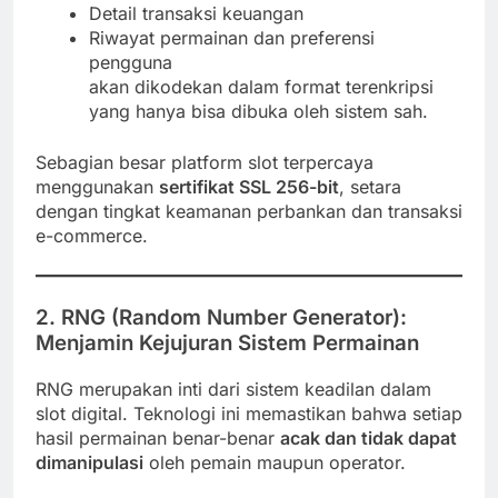
Detail transaksi keuangan
Riwayat permainan dan preferensi
pengguna
akan dikodekan dalam format terenkripsi
yang hanya bisa dibuka oleh sistem sah.
Sebagian besar platform slot terpercaya
menggunakan
sertifikat SSL 256-bit
, setara
dengan tingkat keamanan perbankan dan transaksi
e-commerce.
2. RNG (Random Number Generator):
Menjamin Kejujuran Sistem Permainan
RNG merupakan inti dari sistem keadilan dalam
slot digital. Teknologi ini memastikan bahwa setiap
hasil permainan benar-benar
acak dan tidak dapat
dimanipulasi
oleh pemain maupun operator.