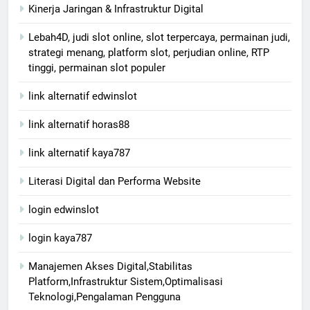
Kinerja Jaringan & Infrastruktur Digital
Lebah4D, judi slot online, slot terpercaya, permainan judi,
strategi menang, platform slot, perjudian online, RTP
tinggi, permainan slot populer
link alternatif edwinslot
link alternatif horas88
link alternatif kaya787
Literasi Digital dan Performa Website
login edwinslot
login kaya787
Manajemen Akses Digital,Stabilitas
Platform,Infrastruktur Sistem,Optimalisasi
Teknologi,Pengalaman Pengguna