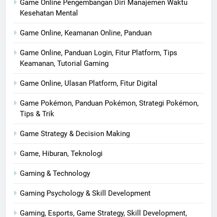
Game Online Pengembangan Diri Manajemen Waktu
Kesehatan Mental
Game Online, Keamanan Online, Panduan
Game Online, Panduan Login, Fitur Platform, Tips
Keamanan, Tutorial Gaming
Game Online, Ulasan Platform, Fitur Digital
Game Pokémon, Panduan Pokémon, Strategi Pokémon,
Tips & Trik
Game Strategy & Decision Making
Game, Hiburan, Teknologi
Gaming & Technology
Gaming Psychology & Skill Development
Gaming, Esports, Game Strategy, Skill Development,