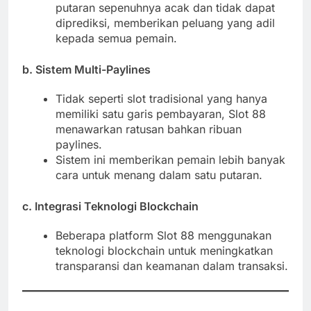
putaran sepenuhnya acak dan tidak dapat
diprediksi, memberikan peluang yang adil
kepada semua pemain.
b. Sistem Multi-Paylines
Tidak seperti slot tradisional yang hanya
memiliki satu garis pembayaran, Slot 88
menawarkan ratusan bahkan ribuan
paylines.
Sistem ini memberikan pemain lebih banyak
cara untuk menang dalam satu putaran.
c. Integrasi Teknologi Blockchain
Beberapa platform Slot 88 menggunakan
teknologi blockchain untuk meningkatkan
transparansi dan keamanan dalam transaksi.