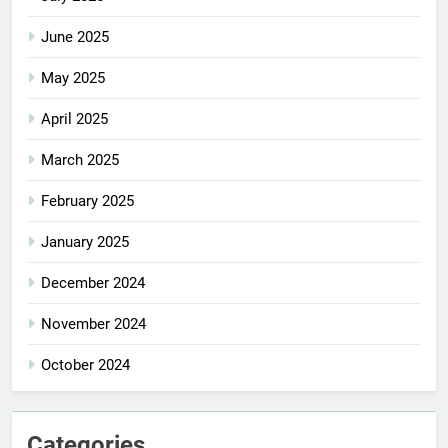
June 2025
May 2025
April 2025
March 2025
February 2025
January 2025
December 2024
November 2024
October 2024
Categories