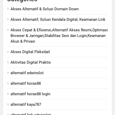
Akses Alternatif & Solusi Domain Down
Akses Alternatif, Solusi Kendala Digital, Keamanan Link
Akses Cepat & Efisiensi,Alternatif Akses Resmi,Optimasi
Browser & Jaringan,Stabilitas Sesi dan Login,Keamanan
Akun & Privasi
Akses Digital Fleksibel
Aktivitas Digital Praktis
alternatif edwinslot
alternatif horas88
alternatif horas88 login
alternatif kaya787