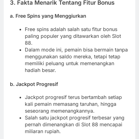
3. Fakta Menarik Tentang Fitur Bonus
a. Free Spins yang Menggiurkan
Free spins adalah salah satu fitur bonus
paling populer yang ditawarkan oleh Slot
88.
Dalam mode ini, pemain bisa bermain tanpa
menggunakan saldo mereka, tetapi tetap
memiliki peluang untuk memenangkan
hadiah besar.
b. Jackpot Progresif
Jackpot progresif terus bertambah setiap
kali pemain memasang taruhan, hingga
seseorang memenangkannya.
Salah satu jackpot progresif terbesar yang
pernah dimenangkan di Slot 88 mencapai
miliaran rupiah.