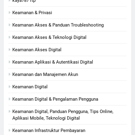
kaya787 rtp
Keamanan & Privasi
Keamanan Akses & Panduan Troubleshooting
Keamanan Akses & Teknologi Digital
Keamanan Akses Digital
Keamanan Aplikasi & Autentikasi Digital
Keamanan dan Manajemen Akun
Keamanan Digital
Keamanan Digital & Pengalaman Pengguna
Keamanan Digital, Panduan Pengguna, Tips Online,
Aplikasi Mobile, Teknologi Digital
Keamanan Infrastruktur Pembayaran