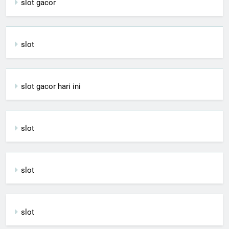
slot gacor
slot
slot gacor hari ini
slot
slot
slot