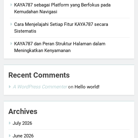
KAYA787 sebagai Platform yang Berfokus pada
Kemudahan Navigasi
Cara Menjelajahi Setiap Fitur KAYA787 secara
Sistematis
KAYA787 dan Peran Struktur Halaman dalam
Meningkatkan Kenyamanan
Recent Comments
A WordPress Commenter
on
Hello world!
Archives
July 2026
June 2026