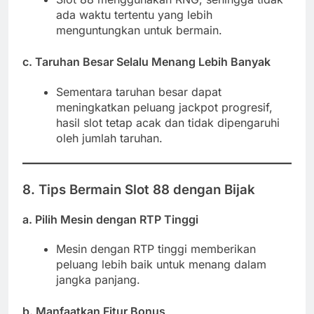
ada waktu tertentu yang lebih
menguntungkan untuk bermain.
c. Taruhan Besar Selalu Menang Lebih Banyak
Sementara taruhan besar dapat
meningkatkan peluang jackpot progresif,
hasil slot tetap acak dan tidak dipengaruhi
oleh jumlah taruhan.
8. Tips Bermain Slot 88 dengan Bijak
a. Pilih Mesin dengan RTP Tinggi
Mesin dengan RTP tinggi memberikan
peluang lebih baik untuk menang dalam
jangka panjang.
b. Manfaatkan Fitur Bonus