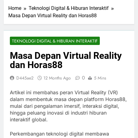
Home
Teknologi Digital & Hiburan Interaktif
Masa Depan Virtual Reality dan Horas88
TEKNOLOGI DIGITAL & HIBURAN INTERAKTIF
Masa Depan Virtual Reality
dan Horas88
0
D445ae2
12 Months Ago
5 Mins
Artikel ini membahas peran Virtual Reality (VR)
dalam membentuk masa depan platform Horas88,
mulai dari pengalaman imersif, interaksi digital,
hingga peluang inovasi di industri hiburan
interaktif global.
Perkembangan teknologi digital membawa