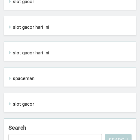
slot gacor
slot gacor hari ini
slot gacor hari ini
spaceman
slot gacor
Search
SEARCH