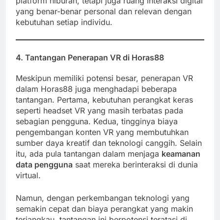
platform hiburan, tetapi juga ruang interaksi digital
yang benar-benar personal dan relevan dengan
kebutuhan setiap individu.
4. Tantangan Penerapan VR di Horas88
Meskipun memiliki potensi besar, penerapan VR
dalam Horas88 juga menghadapi beberapa
tantangan. Pertama, kebutuhan perangkat keras
seperti headset VR yang masih terbatas pada
sebagian pengguna. Kedua, tingginya biaya
pengembangan konten VR yang membutuhkan
sumber daya kreatif dan teknologi canggih. Selain
itu, ada pula tantangan dalam menjaga
keamanan
data pengguna
saat mereka berinteraksi di dunia
virtual.
Namun, dengan perkembangan teknologi yang
semakin cepat dan biaya perangkat yang makin
terjangkau, tantangan ini berpotensi teratasi di