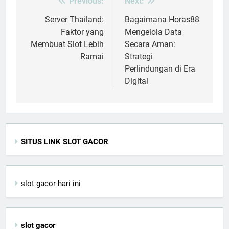
Previous:
Next:
Post
navigation
Server Thailand:
Bagaimana Horas88
Faktor yang
Mengelola Data
Membuat Slot Lebih
Secara Aman:
Ramai
Strategi
Perlindungan di Era
Digital
SITUS LINK SLOT GACOR
slot gacor hari ini
slot gacor