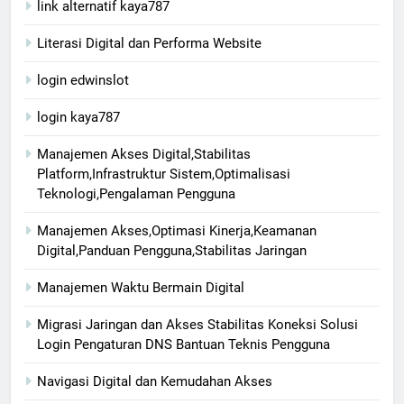
link alternatif kaya787
Literasi Digital dan Performa Website
login edwinslot
login kaya787
Manajemen Akses Digital,Stabilitas
Platform,Infrastruktur Sistem,Optimalisasi
Teknologi,Pengalaman Pengguna
Manajemen Akses,Optimasi Kinerja,Keamanan
Digital,Panduan Pengguna,Stabilitas Jaringan
Manajemen Waktu Bermain Digital
Migrasi Jaringan dan Akses Stabilitas Koneksi Solusi
Login Pengaturan DNS Bantuan Teknis Pengguna
Navigasi Digital dan Kemudahan Akses