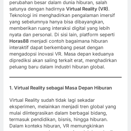
perubahan besar dalam dunia hiburan, salah
satunya dengan hadirnya
Virtual Reality (VR)
.
Teknologi ini menghadirkan pengalaman imersif
yang sebelumnya hanya bisa dibayangkan,
memberikan ruang interaksi digital yang lebih
nyata dan personal. Di sisi lain, platform seperti
Horas88
menjadi contoh bagaimana hiburan
interaktif dapat berkembang pesat dengan
mengadopsi inovasi VR. Masa depan keduanya
diprediksi akan saling terkait erat, menghadirkan
peluang baru dalam industri hiburan global.
1. Virtual Reality sebagai Masa Depan Hiburan
Virtual Reality sudah tidak lagi sekadar
eksperimen, melainkan menjadi tren global yang
mulai diintegrasikan dalam berbagai bidang,
termasuk pendidikan, bisnis, hingga hiburan.
Dalam konteks hiburan, VR memungkinkan