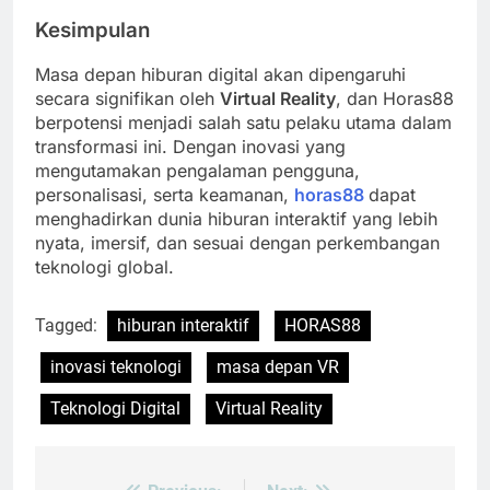
Kesimpulan
Masa depan hiburan digital akan dipengaruhi
secara signifikan oleh
Virtual Reality
, dan Horas88
berpotensi menjadi salah satu pelaku utama dalam
transformasi ini. Dengan inovasi yang
mengutamakan pengalaman pengguna,
personalisasi, serta keamanan,
horas88
dapat
menghadirkan dunia hiburan interaktif yang lebih
nyata, imersif, dan sesuai dengan perkembangan
teknologi global.
Tagged:
hiburan interaktif
HORAS88
inovasi teknologi
masa depan VR
Teknologi Digital
Virtual Reality