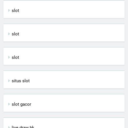
slot
slot
slot
situs slot
slot gacor
live draw hk