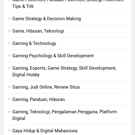
Tips & Trik
Game Strategy & Decision Making
Game, Hiburan, Teknologi
Gaming & Technology
Gaming Psychology & Skill Development
Gaming, Esports, Game Strategy, Skill Development,
Digital Hobby
Gaming, Judi Online, Review Situs
Gaming, Panduan, Hiburan
Gaming, Teknologi, Pengalaman Pengguna, Platform
Digital
Gaya Hidup & Digital Mahasiswa