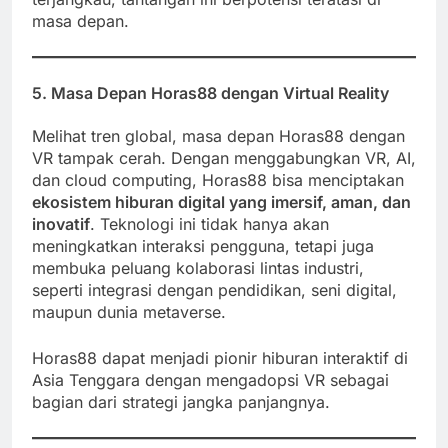
masa depan.
5. Masa Depan Horas88 dengan Virtual Reality
Melihat tren global, masa depan Horas88 dengan
VR tampak cerah. Dengan menggabungkan VR, AI,
dan cloud computing, Horas88 bisa menciptakan
ekosistem hiburan digital yang imersif, aman, dan
inovatif
. Teknologi ini tidak hanya akan
meningkatkan interaksi pengguna, tetapi juga
membuka peluang kolaborasi lintas industri,
seperti integrasi dengan pendidikan, seni digital,
maupun dunia metaverse.
Horas88 dapat menjadi pionir hiburan interaktif di
Asia Tenggara dengan mengadopsi VR sebagai
bagian dari strategi jangka panjangnya.