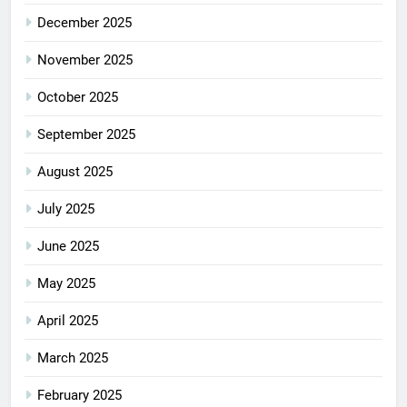
December 2025
November 2025
October 2025
September 2025
August 2025
July 2025
June 2025
May 2025
April 2025
March 2025
February 2025