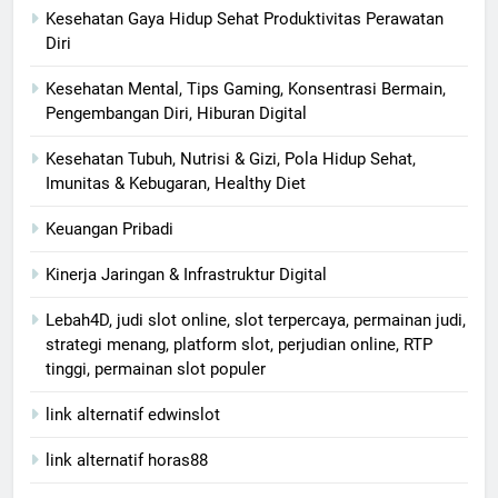
Kesehatan Gaya Hidup Sehat Produktivitas Perawatan
Diri
Kesehatan Mental, Tips Gaming, Konsentrasi Bermain,
Pengembangan Diri, Hiburan Digital
Kesehatan Tubuh, Nutrisi & Gizi, Pola Hidup Sehat,
Imunitas & Kebugaran, Healthy Diet
Keuangan Pribadi
Kinerja Jaringan & Infrastruktur Digital
Lebah4D, judi slot online, slot terpercaya, permainan judi,
strategi menang, platform slot, perjudian online, RTP
tinggi, permainan slot populer
link alternatif edwinslot
link alternatif horas88