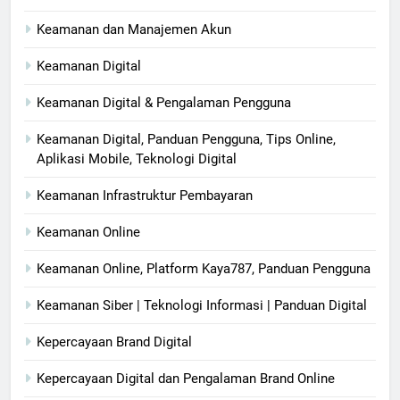
Keamanan dan Manajemen Akun
Keamanan Digital
Keamanan Digital & Pengalaman Pengguna
Keamanan Digital, Panduan Pengguna, Tips Online,
Aplikasi Mobile, Teknologi Digital
Keamanan Infrastruktur Pembayaran
Keamanan Online
Keamanan Online, Platform Kaya787, Panduan Pengguna
Keamanan Siber | Teknologi Informasi | Panduan Digital
Kepercayaan Brand Digital
Kepercayaan Digital dan Pengalaman Brand Online