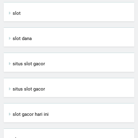
slot
slot dana
situs slot gacor
situs slot gacor
slot gacor hari ini