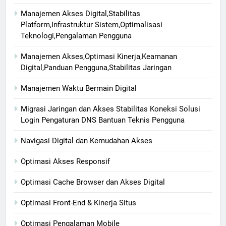
Manajemen Akses Digital,Stabilitas
Platform,Infrastruktur Sistem,Optimalisasi
Teknologi,Pengalaman Pengguna
Manajemen Akses,Optimasi Kinerja,Keamanan
Digital,Panduan Pengguna,Stabilitas Jaringan
Manajemen Waktu Bermain Digital
Migrasi Jaringan dan Akses Stabilitas Koneksi Solusi
Login Pengaturan DNS Bantuan Teknis Pengguna
Navigasi Digital dan Kemudahan Akses
Optimasi Akses Responsif
Optimasi Cache Browser dan Akses Digital
Optimasi Front-End & Kinerja Situs
Optimasi Pengalaman Mobile