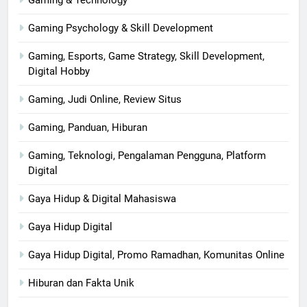
Gaming Psychology & Skill Development
Gaming, Esports, Game Strategy, Skill Development,
Digital Hobby
Gaming, Judi Online, Review Situs
Gaming, Panduan, Hiburan
Gaming, Teknologi, Pengalaman Pengguna, Platform
Digital
Gaya Hidup & Digital Mahasiswa
Gaya Hidup Digital
Gaya Hidup Digital, Promo Ramadhan, Komunitas Online
Hiburan dan Fakta Unik