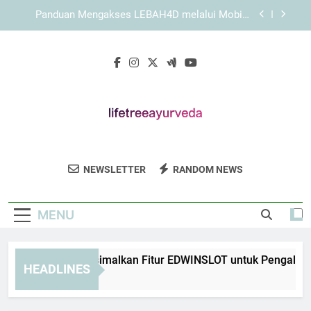
Skip
KAYA787 sebagai Platform yang Berfokus pada
to
Kemudahan Navigasi
content
Cara Menjelajahi Setiap Fitur KAYA787 secara
Sistematis
Panduan Memaksimalkan Fitur EDWINSLOT
untuk Pengalaman yang Lebih Baik
Panduan Mengakses LEBAH4D melalui Mobile
dan Desktop
KAYA787 sebagai Platform yang Berfokus pada
Kemudahan Navigasi
Life Tree
Dapatkan Solusi Kesehatan Alami Dengan
Cara Menjelajahi Setiap Fitur KAYA787 secara
NEWSLETTER
RANDOM NEWS
Ayurveda
Sistematis
Pengobatan Ayurveda Di Life Tree Ayurveda.
Perawatan Holistik Untuk Keseimbangan
MENU
Tubuh Dan Pikiran.
anduan Memaksimalkan Fitur EDWINSLOT untuk Pengalaman y
HEADLINES
Weeks Ago