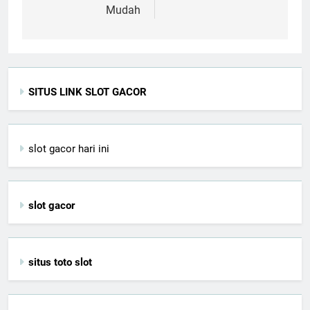
Mudah
SITUS LINK SLOT GACOR
slot gacor hari ini
slot gacor
situs toto slot