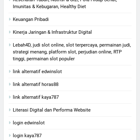
Imunitas & Kebugaran, Healthy Diet
Keuangan Pribadi
Kinerja Jaringan & Infrastruktur Digital
Lebah4D, judi slot online, slot terpercaya, permainan judi,
strategi menang, platform slot, perjudian online, RTP
tinggi, permainan slot populer
link alternatif edwinslot
link alternatif horas88
link alternatif kaya787
Literasi Digital dan Performa Website
login edwinslot
login kaya787