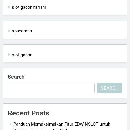
slot gacor hari ini
spaceman
slot gacor
Search
SEARCH
Recent Posts
Panduan Memaksimalkan Fitur EDWINSLOT untuk