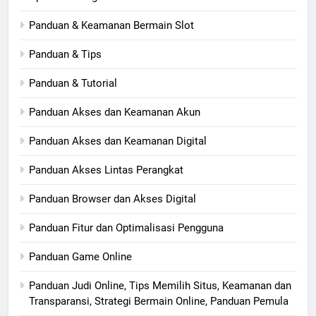
Panduan & Keamanan Bermain Slot
Panduan & Tips
Panduan & Tutorial
Panduan Akses dan Keamanan Akun
Panduan Akses dan Keamanan Digital
Panduan Akses Lintas Perangkat
Panduan Browser dan Akses Digital
Panduan Fitur dan Optimalisasi Pengguna
Panduan Game Online
Panduan Judi Online, Tips Memilih Situs, Keamanan dan
Transparansi, Strategi Bermain Online, Panduan Pemula