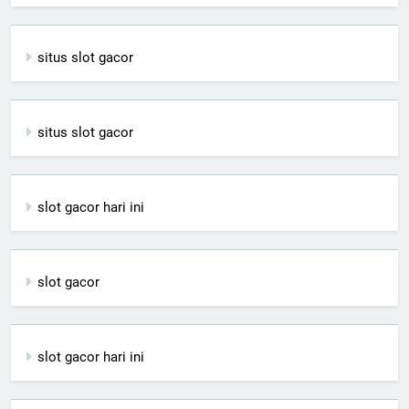
situs slot gacor
situs slot gacor
slot gacor hari ini
slot gacor
slot gacor hari ini