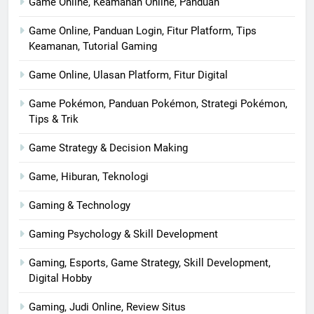
Game Online, Keamanan Online, Panduan
Game Online, Panduan Login, Fitur Platform, Tips
Keamanan, Tutorial Gaming
Game Online, Ulasan Platform, Fitur Digital
Game Pokémon, Panduan Pokémon, Strategi Pokémon,
Tips & Trik
Game Strategy & Decision Making
Game, Hiburan, Teknologi
Gaming & Technology
Gaming Psychology & Skill Development
Gaming, Esports, Game Strategy, Skill Development,
Digital Hobby
Gaming, Judi Online, Review Situs