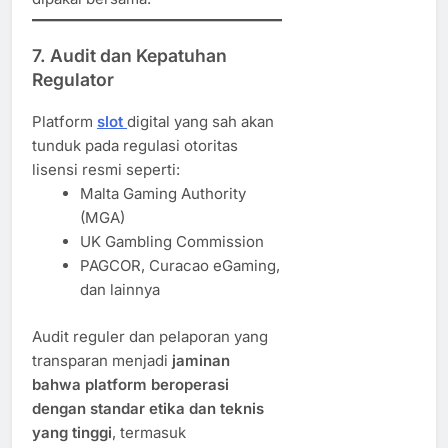
7. Audit dan Kepatuhan
Regulator
Platform
slot
digital yang sah akan
tunduk pada regulasi otoritas
lisensi resmi seperti:
Malta Gaming Authority
(MGA)
UK Gambling Commission
PAGCOR, Curacao eGaming,
dan lainnya
Audit reguler dan pelaporan yang
transparan menjadi
jaminan
bahwa platform beroperasi
dengan standar etika dan teknis
yang tinggi
, termasuk