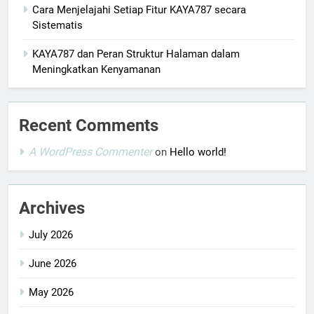
Cara Menjelajahi Setiap Fitur KAYA787 secara
Sistematis
KAYA787 dan Peran Struktur Halaman dalam
Meningkatkan Kenyamanan
Recent Comments
A WordPress Commenter
on
Hello world!
Archives
July 2026
June 2026
May 2026