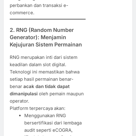
perbankan dan transaksi e-
commerce.
2. RNG (Random Number
Generator): Menjamin
Kejujuran Sistem Permainan
RNG merupakan inti dari sistem
keadilan dalam slot digital.
Teknologi ini memastikan bahwa
setiap hasil permainan benar-
benar
acak dan tidak dapat
dimanipulasi
oleh pemain maupun
operator.
Platform terpercaya akan:
Menggunakan RNG
bersertifikasi dari lembaga
audit seperti eCOGRA,