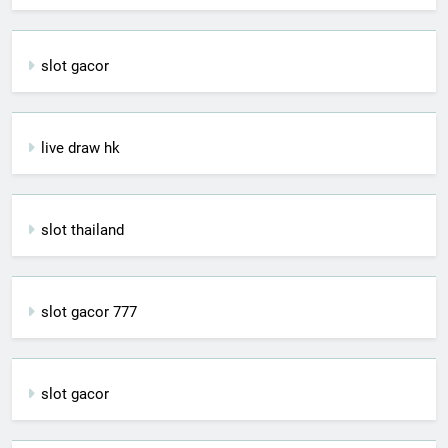
slot gacor
live draw hk
slot thailand
slot gacor 777
slot gacor