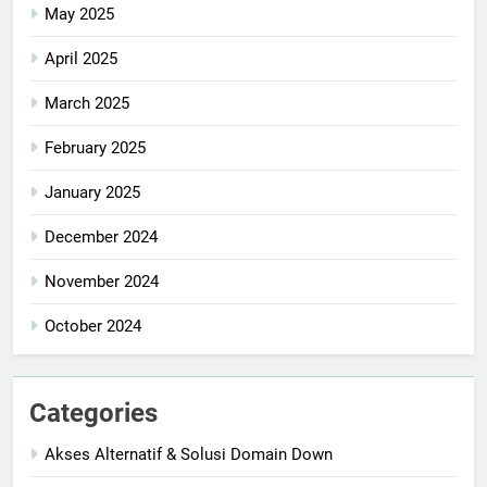
May 2025
April 2025
March 2025
February 2025
January 2025
December 2024
November 2024
October 2024
Categories
Akses Alternatif & Solusi Domain Down