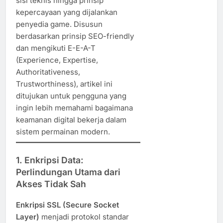
sisi teknis hingga prinsip
kepercayaan yang dijalankan
penyedia game. Disusun
berdasarkan prinsip SEO-friendly
dan mengikuti E-E-A-T
(Experience, Expertise,
Authoritativeness,
Trustworthiness), artikel ini
ditujukan untuk pengguna yang
ingin lebih memahami bagaimana
keamanan digital bekerja dalam
sistem permainan modern.
1. Enkripsi Data:
Perlindungan Utama dari
Akses Tidak Sah
Enkripsi SSL (Secure Socket
Layer)
menjadi protokol standar