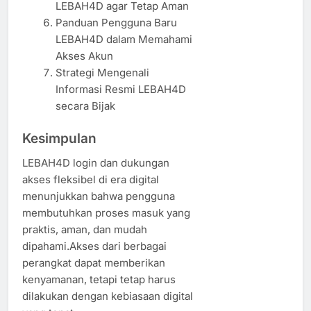
LEBAH4D agar Tetap Aman
Panduan Pengguna Baru
LEBAH4D dalam Memahami
Akses Akun
Strategi Mengenali
Informasi Resmi LEBAH4D
secara Bijak
Kesimpulan
LEBAH4D login dan dukungan
akses fleksibel di era digital
menunjukkan bahwa pengguna
membutuhkan proses masuk yang
praktis, aman, dan mudah
dipahami.Akses dari berbagai
perangkat dapat memberikan
kenyamanan, tetapi tetap harus
dilakukan dengan kebiasaan digital