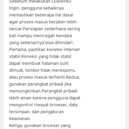
Sebelum melakukan LEBAH4D
login, pengguna sebaiknya
memastikan beberapa hal dasar
agar proses masuk berjalan lebih
lancar.Persiapan sederhana sering
kali mampu mencegah kendala
yang sebenarnya bisa dihindari.
Pertama, pastikan koneksi internet
stabil.Koneksi yang tidak stabil
dapat membuat halaman sulit
dimuat, tombol tidak merespons,
atau proses masuk terhenti.Kedua,
gunakan perangkat pribadi jika
memungkinkan.Perangkat pribadi
lebih aman karena pengguna dapat
mengontrol riwayat browser, data
tersimpan, dan pengaturan
keamanan.
Ketiga, gunakan browser yang