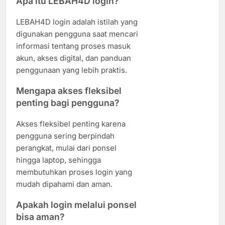
Apa itu LEBAH4D login?
LEBAH4D login adalah istilah yang
digunakan pengguna saat mencari
informasi tentang proses masuk
akun, akses digital, dan panduan
penggunaan yang lebih praktis.
Mengapa akses fleksibel
penting bagi pengguna?
Akses fleksibel penting karena
pengguna sering berpindah
perangkat, mulai dari ponsel
hingga laptop, sehingga
membutuhkan proses login yang
mudah dipahami dan aman.
Apakah login melalui ponsel
bisa aman?