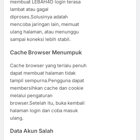
membuat LEBAH4D login terasa
lambat atau gagal
diproses.Solusinya adalah
mencoba jaringan lain, memuat
ulang halaman, atau menunggu
sampai koneksi lebih stabil.
Cache Browser Menumpuk
Cache browser yang terlalu penuh
dapat membuat halaman tidak
tampil sempurna.Pengguna dapat
membersihkan cache dan cookie
melalui pengaturan
browser.Setelah itu, buka kembali
halaman login dan coba masuk
ulang.
Data Akun Salah