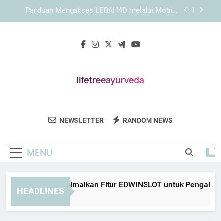
Skip
KAYA787 sebagai Platform yang Berfokus pada
to
Kemudahan Navigasi
content
Cara Menjelajahi Setiap Fitur KAYA787 secara
Sistematis
Panduan Memaksimalkan Fitur EDWINSLOT
untuk Pengalaman yang Lebih Baik
Panduan Mengakses LEBAH4D melalui Mobile
dan Desktop
KAYA787 sebagai Platform yang Berfokus pada
Kemudahan Navigasi
Life Tree
Dapatkan Solusi Kesehatan Alami Dengan
Cara Menjelajahi Setiap Fitur KAYA787 secara
NEWSLETTER
RANDOM NEWS
Ayurveda
Sistematis
Pengobatan Ayurveda Di Life Tree Ayurveda.
Perawatan Holistik Untuk Keseimbangan
MENU
Tubuh Dan Pikiran.
nduan Memaksimalkan Fitur EDWINSLOT untuk Pengalaman y
HEADLINES
Weeks Ago