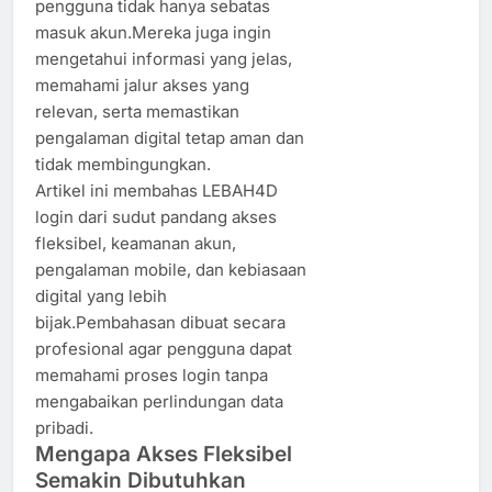
pengguna tidak hanya sebatas
masuk akun.Mereka juga ingin
mengetahui informasi yang jelas,
memahami jalur akses yang
relevan, serta memastikan
pengalaman digital tetap aman dan
tidak membingungkan.
Artikel ini membahas LEBAH4D
login dari sudut pandang akses
fleksibel, keamanan akun,
pengalaman mobile, dan kebiasaan
digital yang lebih
bijak.Pembahasan dibuat secara
profesional agar pengguna dapat
memahami proses login tanpa
mengabaikan perlindungan data
pribadi.
Mengapa Akses Fleksibel
Semakin Dibutuhkan