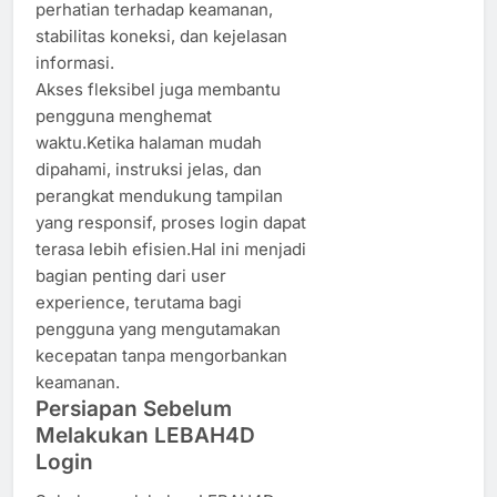
perhatian terhadap keamanan,
stabilitas koneksi, dan kejelasan
informasi.
Akses fleksibel juga membantu
pengguna menghemat
waktu.Ketika halaman mudah
dipahami, instruksi jelas, dan
perangkat mendukung tampilan
yang responsif, proses login dapat
terasa lebih efisien.Hal ini menjadi
bagian penting dari user
experience, terutama bagi
pengguna yang mengutamakan
kecepatan tanpa mengorbankan
keamanan.
Persiapan Sebelum
Melakukan LEBAH4D
Login