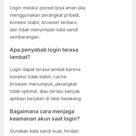
Login melalui ponsel bisa aman jika
menggunakan perangkat pribadi,
koneksi stabil, browser terbaru,
dan tidak menyimpan kata sandi
sembarangan.
Apa penyebab login terasa
lambat?
Login dapat terasa lambat karena
koneksi tidak stabil, cache
browser menumpuk, perangkat
tidak optimal, atau terlalu banyak
aplikasi berjalan di latar belakang.
Bagaimana cara menjaga
keamanan akun saat login?
Gunakan kata sandi kuat, hindari