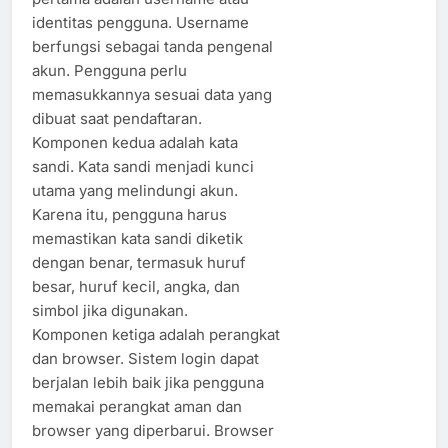
identitas pengguna. Username
berfungsi sebagai tanda pengenal
akun. Pengguna perlu
memasukkannya sesuai data yang
dibuat saat pendaftaran.
Komponen kedua adalah kata
sandi. Kata sandi menjadi kunci
utama yang melindungi akun.
Karena itu, pengguna harus
memastikan kata sandi diketik
dengan benar, termasuk huruf
besar, huruf kecil, angka, dan
simbol jika digunakan.
Komponen ketiga adalah perangkat
dan browser. Sistem login dapat
berjalan lebih baik jika pengguna
memakai perangkat aman dan
browser yang diperbarui. Browser