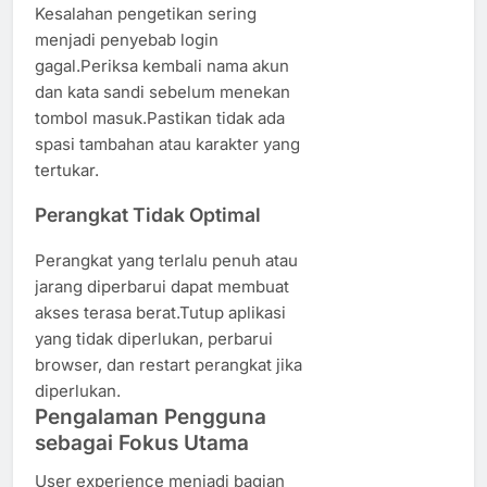
Kesalahan pengetikan sering
menjadi penyebab login
gagal.Periksa kembali nama akun
dan kata sandi sebelum menekan
tombol masuk.Pastikan tidak ada
spasi tambahan atau karakter yang
tertukar.
Perangkat Tidak Optimal
Perangkat yang terlalu penuh atau
jarang diperbarui dapat membuat
akses terasa berat.Tutup aplikasi
yang tidak diperlukan, perbarui
browser, dan restart perangkat jika
diperlukan.
Pengalaman Pengguna
sebagai Fokus Utama
User experience menjadi bagian