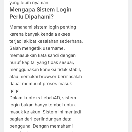
yang lebih nyaman.
Mengapa Sistem Login
Perlu Dipahami?
Memahami sistem login penting
karena banyak kendala akses
terjadi akibat kesalahan sederhana.
Salah mengetik username,
memasukkan kata sandi dengan
huruf kapital yang tidak sesuai,
menggunakan koneksi tidak stabil,
atau memakai browser bermasalah
dapat membuat proses masuk
gagal.
Dalam konteks Lebah4D, sistem
login bukan hanya tombol untuk
masuk ke akun. Sistem ini menjadi
bagian dari perlindungan data
pengguna. Dengan memahami