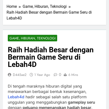
Home
Game, Hiburan, Teknologi
Raih Hadiah Besar dengan Bermain Game Seru di
Lebah4D
GAME, HIBURAN, TEKNOLOGI
Raih Hadiah Besar dengan
Bermain Game Seru di
Lebah4D
0
D445ae2
1 Year Ago
6 Mins
Di tengah maraknya hiburan digital yang
menawarkan berbagai bentuk kesenangan,
Lebah4d
hadir sebagai salah satu platform
unggulan yang menggabungkan
gameplay seru
dengan
peluang memenangkan hadiah besar
.