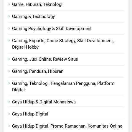
Game, Hiburan, Teknologi
Gaming & Technology
Gaming Psychology & Skill Development
Gaming, Esports, Game Strategy, Skill Development,
Digital Hobby
Gaming, Judi Online, Review Situs
Gaming, Panduan, Hiburan
Gaming, Teknologi, Pengalaman Pengguna, Platform
Digital
Gaya Hidup & Digital Mahasiswa
Gaya Hidup Digital
Gaya Hidup Digital, Promo Ramadhan, Komunitas Online