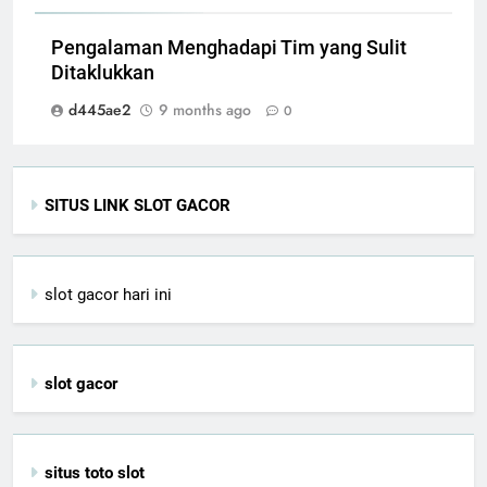
Pengalaman Menghadapi Tim yang Sulit
Ditaklukkan
d445ae2
9 months ago
0
SITUS LINK SLOT GACOR
slot gacor hari ini
slot gacor
situs toto slot