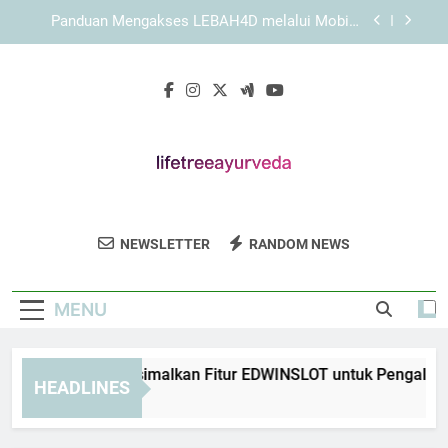
Skip
KAYA787 sebagai Platform yang Berfokus pada
to
Kemudahan Navigasi
content
Cara Menjelajahi Setiap Fitur KAYA787 secara
Sistematis
Panduan Memaksimalkan Fitur EDWINSLOT
untuk Pengalaman yang Lebih Baik
Panduan Mengakses LEBAH4D melalui Mobile
dan Desktop
KAYA787 sebagai Platform yang Berfokus pada
Kemudahan Navigasi
Life Tree
Dapatkan Solusi Kesehatan Alami Dengan
Cara Menjelajahi Setiap Fitur KAYA787 secara
NEWSLETTER
RANDOM NEWS
Ayurveda
Sistematis
Pengobatan Ayurveda Di Life Tree Ayurveda.
Perawatan Holistik Untuk Keseimbangan
MENU
Tubuh Dan Pikiran.
anduan Memaksimalkan Fitur EDWINSLOT untuk Pengalaman y
HEADLINES
Weeks Ago