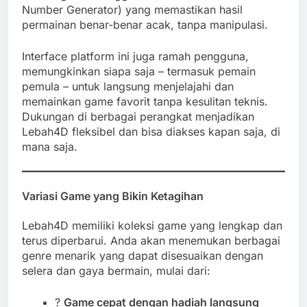
Number Generator) yang memastikan hasil
permainan benar-benar acak, tanpa manipulasi.
Interface platform ini juga ramah pengguna,
memungkinkan siapa saja – termasuk pemain
pemula – untuk langsung menjelajahi dan
memainkan game favorit tanpa kesulitan teknis.
Dukungan di berbagai perangkat menjadikan
Lebah4D fleksibel dan bisa diakses kapan saja, di
mana saja.
Variasi Game yang Bikin Ketagihan
Lebah4D memiliki koleksi game yang lengkap dan
terus diperbarui. Anda akan menemukan berbagai
genre menarik yang dapat disesuaikan dengan
selera dan gaya bermain, mulai dari:
?
Game cepat dengan hadiah langsung