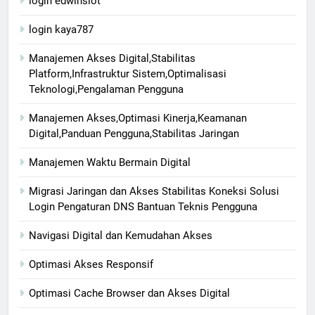
login edwinslot
login kaya787
Manajemen Akses Digital,Stabilitas
Platform,Infrastruktur Sistem,Optimalisasi
Teknologi,Pengalaman Pengguna
Manajemen Akses,Optimasi Kinerja,Keamanan
Digital,Panduan Pengguna,Stabilitas Jaringan
Manajemen Waktu Bermain Digital
Migrasi Jaringan dan Akses Stabilitas Koneksi Solusi
Login Pengaturan DNS Bantuan Teknis Pengguna
Navigasi Digital dan Kemudahan Akses
Optimasi Akses Responsif
Optimasi Cache Browser dan Akses Digital