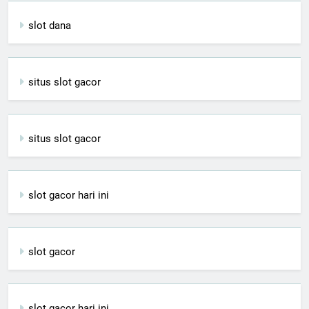
slot dana
situs slot gacor
situs slot gacor
slot gacor hari ini
slot gacor
slot gacor hari ini