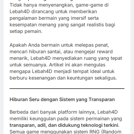
Tidak hanya menyenangkan, game-game di
Lebah4D dirancang untuk memberikan
pengalaman bermain yang imersif serta
kesempatan menang yang sangat realistis bagi
setiap pemain.
Apakah Anda bermain untuk melepas penat,
mencari hiburan santai, atau mengejar reward
menarik, Lebah4D menyediakan ruang yang tepat
untuk semuanya. Artikel ini akan mengulas
mengapa Lebah4D menjadi tempat ideal untuk
berburu kesenangan dan keuntungan sekaligus.
Hiburan Seru dengan Sistem yang Transparan
Berbeda dari banyak platform lainnya, Lebah4D
memiliki keunggulan pada sistem permainan yang
transparan, adil, dan didukung teknologi terkini
.
Semua game menggunakan sistem RNG (Random