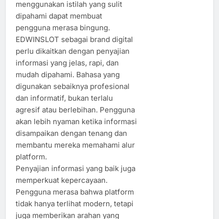
menggunakan istilah yang sulit
dipahami dapat membuat
pengguna merasa bingung.
EDWINSLOT sebagai brand digital
perlu dikaitkan dengan penyajian
informasi yang jelas, rapi, dan
mudah dipahami. Bahasa yang
digunakan sebaiknya profesional
dan informatif, bukan terlalu
agresif atau berlebihan. Pengguna
akan lebih nyaman ketika informasi
disampaikan dengan tenang dan
membantu mereka memahami alur
platform.
Penyajian informasi yang baik juga
memperkuat kepercayaan.
Pengguna merasa bahwa platform
tidak hanya terlihat modern, tetapi
juga memberikan arahan yang