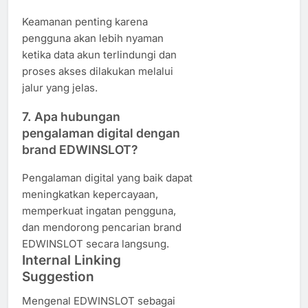
Keamanan penting karena
pengguna akan lebih nyaman
ketika data akun terlindungi dan
proses akses dilakukan melalui
jalur yang jelas.
7. Apa hubungan
pengalaman digital dengan
brand EDWINSLOT?
Pengalaman digital yang baik dapat
meningkatkan kepercayaan,
memperkuat ingatan pengguna,
dan mendorong pencarian brand
EDWINSLOT secara langsung.
Internal Linking
Suggestion
Mengenal EDWINSLOT sebagai