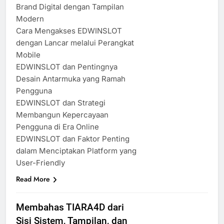
Brand Digital dengan Tampilan
Modern
Cara Mengakses EDWINSLOT
dengan Lancar melalui Perangkat
Mobile
EDWINSLOT dan Pentingnya
Desain Antarmuka yang Ramah
Pengguna
EDWINSLOT dan Strategi
Membangun Kepercayaan
Pengguna di Era Online
EDWINSLOT dan Faktor Penting
dalam Menciptakan Platform yang
User-Friendly
Read More
Membahas TIARA4D dari
Sisi Sistem, Tampilan, dan