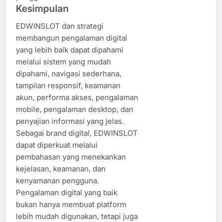
Kesimpulan
EDWINSLOT dan strategi
membangun pengalaman digital
yang lebih baik dapat dipahami
melalui sistem yang mudah
dipahami, navigasi sederhana,
tampilan responsif, keamanan
akun, performa akses, pengalaman
mobile, pengalaman desktop, dan
penyajian informasi yang jelas.
Sebagai brand digital, EDWINSLOT
dapat diperkuat melalui
pembahasan yang menekankan
kejelasan, keamanan, dan
kenyamanan pengguna.
Pengalaman digital yang baik
bukan hanya membuat platform
lebih mudah digunakan, tetapi juga