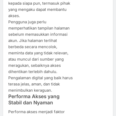
kepada siapa pun, termasuk pihak
yang mengaku dapat membantu
akses.
Pengguna juga perlu
memperhatikan tampilan halaman
sebelum memasukkan informasi
akun. Jika halaman terlihat
berbeda secara mencolok,
meminta data yang tidak relevan,
atau muncul dari sumber yang
meragukan, sebaiknya akses
dihentikan terlebih dahulu.
Pengalaman digital yang baik harus
terasa jelas, aman, dan tidak
menimbulkan keraguan.
Performa Akses yang
Stabil dan Nyaman
Performa akses menjadi faktor