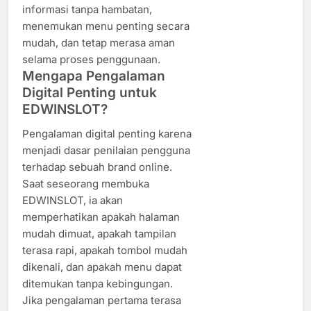
informasi tanpa hambatan,
menemukan menu penting secara
mudah, dan tetap merasa aman
selama proses penggunaan.
Mengapa Pengalaman
Digital Penting untuk
EDWINSLOT?
Pengalaman digital penting karena
menjadi dasar penilaian pengguna
terhadap sebuah brand online.
Saat seseorang membuka
EDWINSLOT, ia akan
memperhatikan apakah halaman
mudah dimuat, apakah tampilan
terasa rapi, apakah tombol mudah
dikenali, dan apakah menu dapat
ditemukan tanpa kebingungan.
Jika pengalaman pertama terasa