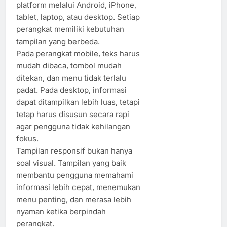
platform melalui Android, iPhone,
tablet, laptop, atau desktop. Setiap
perangkat memiliki kebutuhan
tampilan yang berbeda.
Pada perangkat mobile, teks harus
mudah dibaca, tombol mudah
ditekan, dan menu tidak terlalu
padat. Pada desktop, informasi
dapat ditampilkan lebih luas, tetapi
tetap harus disusun secara rapi
agar pengguna tidak kehilangan
fokus.
Tampilan responsif bukan hanya
soal visual. Tampilan yang baik
membantu pengguna memahami
informasi lebih cepat, menemukan
menu penting, dan merasa lebih
nyaman ketika berpindah
perangkat.