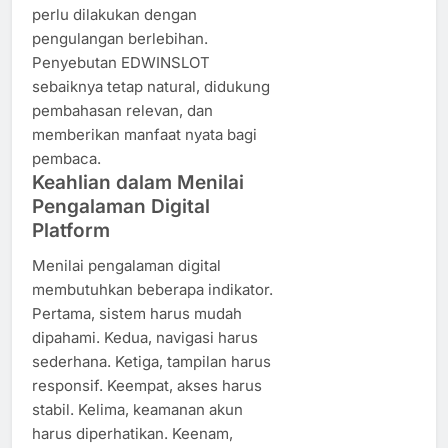
perlu dilakukan dengan
pengulangan berlebihan.
Penyebutan EDWINSLOT
sebaiknya tetap natural, didukung
pembahasan relevan, dan
memberikan manfaat nyata bagi
pembaca.
Keahlian dalam Menilai
Pengalaman Digital
Platform
Menilai pengalaman digital
membutuhkan beberapa indikator.
Pertama, sistem harus mudah
dipahami. Kedua, navigasi harus
sederhana. Ketiga, tampilan harus
responsif. Keempat, akses harus
stabil. Kelima, keamanan akun
harus diperhatikan. Keenam,