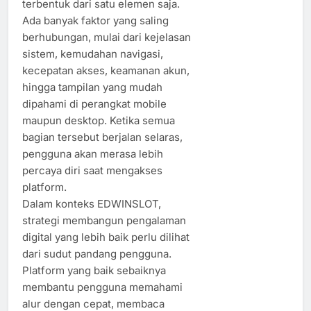
terbentuk dari satu elemen saja.
Ada banyak faktor yang saling
berhubungan, mulai dari kejelasan
sistem, kemudahan navigasi,
kecepatan akses, keamanan akun,
hingga tampilan yang mudah
dipahami di perangkat mobile
maupun desktop. Ketika semua
bagian tersebut berjalan selaras,
pengguna akan merasa lebih
percaya diri saat mengakses
platform.
Dalam konteks EDWINSLOT,
strategi membangun pengalaman
digital yang lebih baik perlu dilihat
dari sudut pandang pengguna.
Platform yang baik sebaiknya
membantu pengguna memahami
alur dengan cepat, membaca