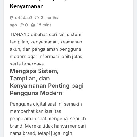
Kenyamanan
d445ae2
2 months
ago
0
15 mins
TIARA4D dibahas dari sisi sistem,
tampilan, kenyamanan, keamanan
akun, dan pengalaman pengguna
modern agar informasi lebih jelas
serta tepercaya.
Mengapa Sistem,
Tampilan, dan
Kenyamanan Penting bagi
Pengguna Modern
Pengguna digital saat ini semakin
memperhatikan kualitas
pengalaman saat mengenal sebuah
brand. Mereka tidak hanya mencari
nama brand, tetapi juga ingin