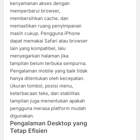
kenyamanan akses dengan
memperbarui browser,
membersihkan cache, dan
memastikan ruang penyimpanan
masih cukup. Pengguna iPhone
dapat memakai Safari atau browser
lain yang kompatibel, lalu
menyegarkan halaman jika
tampilan belum terbuka sempurna.
Pengalaman mobile yang baik tidak
hanya ditentukan oleh kecepatan.
Ukuran tombol, posisi menu,
keterbacaan teks, dan stabilitas
tampilan juga menentukan apakah
pengguna merasa platform mudah
digunakan.
Pengalaman Desktop yang
Tetap Efisien