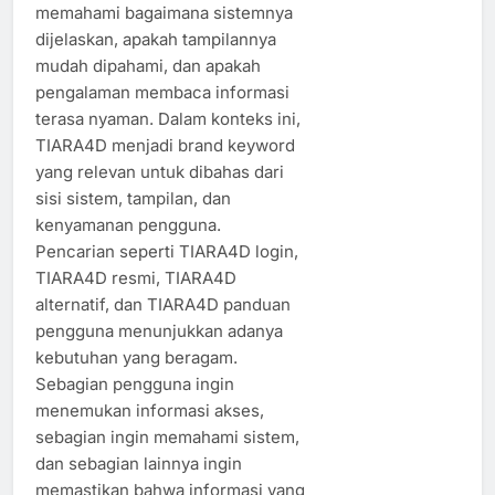
memahami bagaimana sistemnya
dijelaskan, apakah tampilannya
mudah dipahami, dan apakah
pengalaman membaca informasi
terasa nyaman. Dalam konteks ini,
TIARA4D menjadi brand keyword
yang relevan untuk dibahas dari
sisi sistem, tampilan, dan
kenyamanan pengguna.
Pencarian seperti TIARA4D login,
TIARA4D resmi, TIARA4D
alternatif, dan TIARA4D panduan
pengguna menunjukkan adanya
kebutuhan yang beragam.
Sebagian pengguna ingin
menemukan informasi akses,
sebagian ingin memahami sistem,
dan sebagian lainnya ingin
memastikan bahwa informasi yang