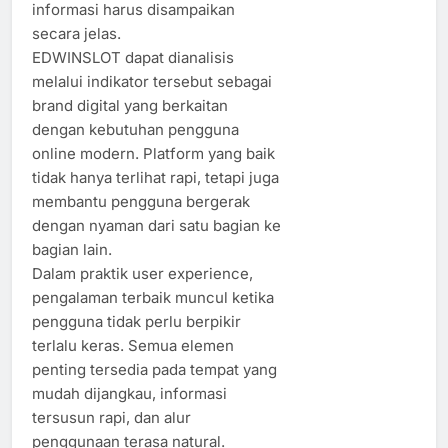
informasi harus disampaikan
secara jelas.
EDWINSLOT dapat dianalisis
melalui indikator tersebut sebagai
brand digital yang berkaitan
dengan kebutuhan pengguna
online modern. Platform yang baik
tidak hanya terlihat rapi, tetapi juga
membantu pengguna bergerak
dengan nyaman dari satu bagian ke
bagian lain.
Dalam praktik user experience,
pengalaman terbaik muncul ketika
pengguna tidak perlu berpikir
terlalu keras. Semua elemen
penting tersedia pada tempat yang
mudah dijangkau, informasi
tersusun rapi, dan alur
penggunaan terasa natural.