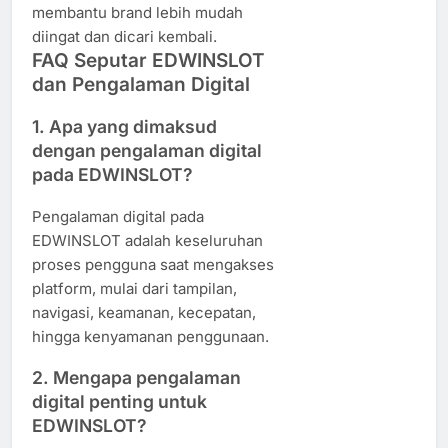
membantu brand lebih mudah
diingat dan dicari kembali.
FAQ Seputar EDWINSLOT
dan Pengalaman Digital
1. Apa yang dimaksud
dengan pengalaman digital
pada EDWINSLOT?
Pengalaman digital pada
EDWINSLOT adalah keseluruhan
proses pengguna saat mengakses
platform, mulai dari tampilan,
navigasi, keamanan, kecepatan,
hingga kenyamanan penggunaan.
2. Mengapa pengalaman
digital penting untuk
EDWINSLOT?