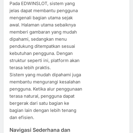
Pada EDWINSLOT, sistem yang
jelas dapat membantu pengguna
mengenali bagian utama sejak
awal. Halaman utama sebaiknya
memberi gambaran yang mudah
dipahami, sedangkan menu
pendukung ditempatkan sesuai
kebutuhan pengguna. Dengan
struktur seperti ini, platform akan
terasa lebih praktis.
Sistem yang mudah dipahami juga
membantu mengurangi kesalahan
pengguna. Ketika alur penggunaan
terasa natural, pengguna dapat
bergerak dari satu bagian ke
bagian lain dengan lebih tenang
dan efisien.
Navigasi Sederhana dan