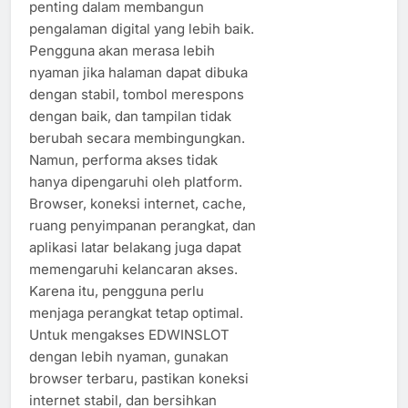
penting dalam membangun
pengalaman digital yang lebih baik.
Pengguna akan merasa lebih
nyaman jika halaman dapat dibuka
dengan stabil, tombol merespons
dengan baik, dan tampilan tidak
berubah secara membingungkan.
Namun, performa akses tidak
hanya dipengaruhi oleh platform.
Browser, koneksi internet, cache,
ruang penyimpanan perangkat, dan
aplikasi latar belakang juga dapat
memengaruhi kelancaran akses.
Karena itu, pengguna perlu
menjaga perangkat tetap optimal.
Untuk mengakses EDWINSLOT
dengan lebih nyaman, gunakan
browser terbaru, pastikan koneksi
internet stabil, dan bersihkan