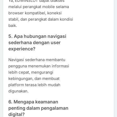
Ya, EDWINSLOT dapat diakses
melalui perangkat mobile selama
browser kompatibel, koneksi
stabil, dan perangkat dalam kondisi
baik.
5. Apa hubungan navigasi
sederhana dengan user
experience?
Navigasi sederhana membantu
pengguna menemukan informasi
lebih cepat, mengurangi
kebingungan, dan membuat
platform terasa lebih mudah
digunakan.
6. Mengapa keamanan
penting dalam pengalaman
digital?