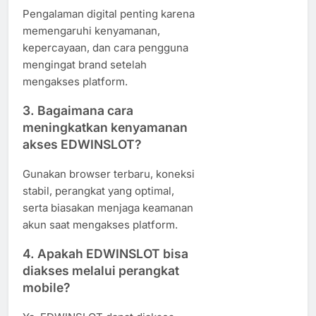
Pengalaman digital penting karena
memengaruhi kenyamanan,
kepercayaan, dan cara pengguna
mengingat brand setelah
mengakses platform.
3. Bagaimana cara
meningkatkan kenyamanan
akses EDWINSLOT?
Gunakan browser terbaru, koneksi
stabil, perangkat yang optimal,
serta biasakan menjaga keamanan
akun saat mengakses platform.
4. Apakah EDWINSLOT bisa
diakses melalui perangkat
mobile?