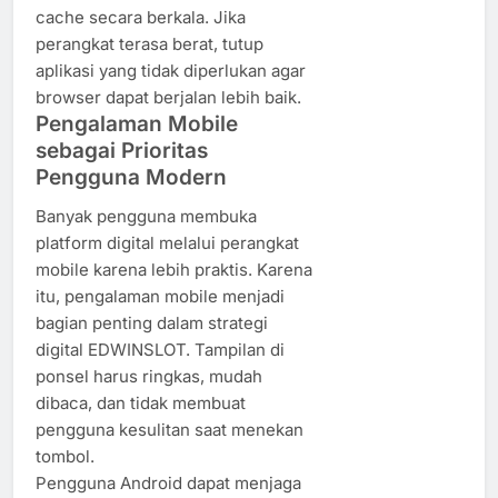
cache secara berkala. Jika
perangkat terasa berat, tutup
aplikasi yang tidak diperlukan agar
browser dapat berjalan lebih baik.
Pengalaman Mobile
sebagai Prioritas
Pengguna Modern
Banyak pengguna membuka
platform digital melalui perangkat
mobile karena lebih praktis. Karena
itu, pengalaman mobile menjadi
bagian penting dalam strategi
digital EDWINSLOT. Tampilan di
ponsel harus ringkas, mudah
dibaca, dan tidak membuat
pengguna kesulitan saat menekan
tombol.
Pengguna Android dapat menjaga