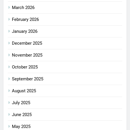
March 2026
February 2026
January 2026
December 2025
November 2025
October 2025
September 2025
August 2025
July 2025
June 2025
May 2025