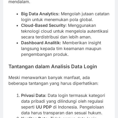
mendalam.
Big Data Analytics:
Mengolah jutaan catatan
login untuk menemukan pola global.
Cloud-Based Security:
Menggunakan
teknologi cloud untuk mengelola autentikasi
secara terdistribusi dan lebih aman.
Dashboard Analitik:
Memberikan insight
langsung kepada tim keamanan maupun
pengembangan produk.
Tantangan dalam Analisis Data Login
Meski menawarkan banyak manfaat, ada
beberapa tantangan yang harus diperhatikan:
Privasi Data:
Data login termasuk kategori
data pribadi yang dilindungi oleh regulasi
seperti
UU PDP
di Indonesia. Pengelolaan
data harus transparan dan sesuai hukum.