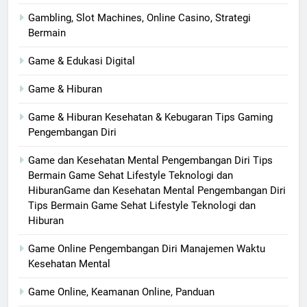
Gambling, Slot Machines, Online Casino, Strategi
Bermain
Game & Edukasi Digital
Game & Hiburan
Game & Hiburan Kesehatan & Kebugaran Tips Gaming
Pengembangan Diri
Game dan Kesehatan Mental Pengembangan Diri Tips
Bermain Game Sehat Lifestyle Teknologi dan
HiburanGame dan Kesehatan Mental Pengembangan Diri
Tips Bermain Game Sehat Lifestyle Teknologi dan
Hiburan
Game Online Pengembangan Diri Manajemen Waktu
Kesehatan Mental
Game Online, Keamanan Online, Panduan