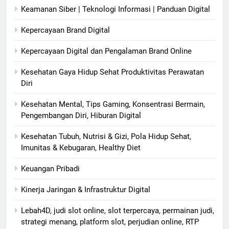
Keamanan Siber | Teknologi Informasi | Panduan Digital
Kepercayaan Brand Digital
Kepercayaan Digital dan Pengalaman Brand Online
Kesehatan Gaya Hidup Sehat Produktivitas Perawatan
Diri
Kesehatan Mental, Tips Gaming, Konsentrasi Bermain,
Pengembangan Diri, Hiburan Digital
Kesehatan Tubuh, Nutrisi & Gizi, Pola Hidup Sehat,
Imunitas & Kebugaran, Healthy Diet
Keuangan Pribadi
Kinerja Jaringan & Infrastruktur Digital
Lebah4D, judi slot online, slot terpercaya, permainan judi,
strategi menang, platform slot, perjudian online, RTP