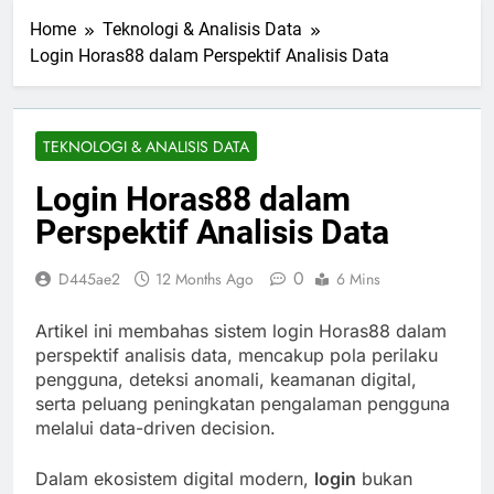
Home
Teknologi & Analisis Data
Login Horas88 dalam Perspektif Analisis Data
TEKNOLOGI & ANALISIS DATA
Login Horas88 dalam
Perspektif Analisis Data
0
D445ae2
12 Months Ago
6 Mins
Artikel ini membahas sistem login Horas88 dalam
perspektif analisis data, mencakup pola perilaku
pengguna, deteksi anomali, keamanan digital,
serta peluang peningkatan pengalaman pengguna
melalui data-driven decision.
Dalam ekosistem digital modern,
login
bukan